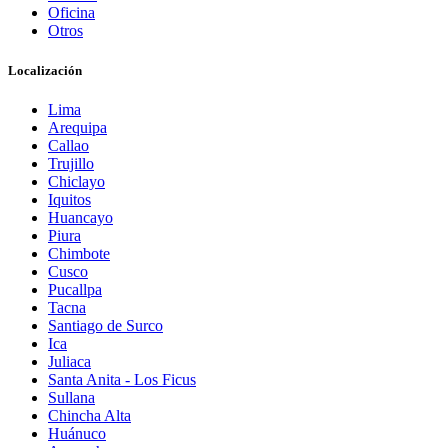
Oficina
Otros
Localización
Lima
Arequipa
Callao
Trujillo
Chiclayo
Iquitos
Huancayo
Piura
Chimbote
Cusco
Pucallpa
Tacna
Santiago de Surco
Ica
Juliaca
Santa Anita - Los Ficus
Sullana
Chincha Alta
Huánuco