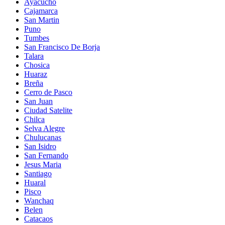
Ayacucho
Cajamarca
San Martin
Puno
Tumbes
San Francisco De Borja
Talara
Chosica
Huaraz
Breña
Cerro de Pasco
San Juan
Ciudad Satelite
Chilca
Selva Alegre
Chulucanas
San Isidro
San Fernando
Jesus Maria
Santiago
Huaral
Pisco
Wanchaq
Belen
Catacaos