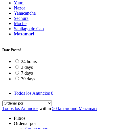
Yauri
Nazca
Yanacancha
Sechura
Moche
Santiago de Cao
Mazamari
Date Posted
24 hours
3 days
7 days
30 days
Todos los Anuncios
0
Todos los Anuncios
within
50 km around Mazamari
Filtros
Ordenar por
Ordenar por