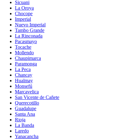
Sicuani
La Oroya
Chocope
Imperial
Nuevo Imperial
Tambo Grande
La Rinconada
Pacasmayo
Tocache
Mollendo
Chaupimarca
Paramonga
La Peca
Chancay
Hualmay
Monsefú
Marcavelica
San Vicente de Cañete
Querecotillo
Guadalupe
Santa Ana
Rioja
La Banda
Laredo
Yanacancha