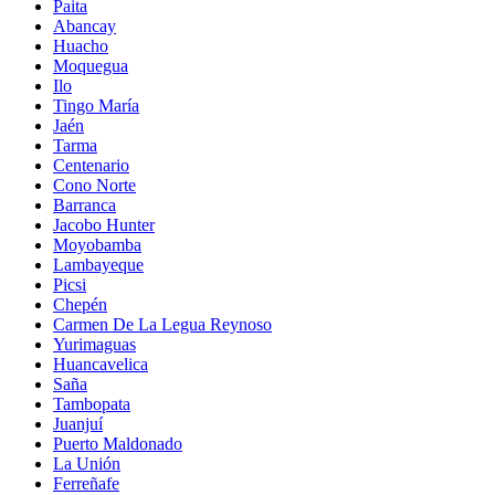
Paita
Abancay
Huacho
Moquegua
Ilo
Tingo María
Jaén
Tarma
Centenario
Cono Norte
Barranca
Jacobo Hunter
Moyobamba
Lambayeque
Picsi
Chepén
Carmen De La Legua Reynoso
Yurimaguas
Huancavelica
Saña
Tambopata
Juanjuí
Puerto Maldonado
La Unión
Ferreñafe