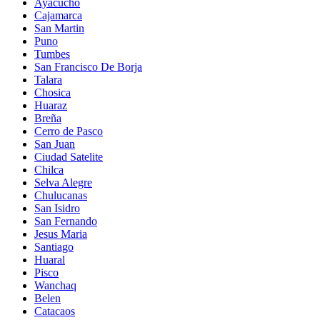
Ayacucho
Cajamarca
San Martin
Puno
Tumbes
San Francisco De Borja
Talara
Chosica
Huaraz
Breña
Cerro de Pasco
San Juan
Ciudad Satelite
Chilca
Selva Alegre
Chulucanas
San Isidro
San Fernando
Jesus Maria
Santiago
Huaral
Pisco
Wanchaq
Belen
Catacaos