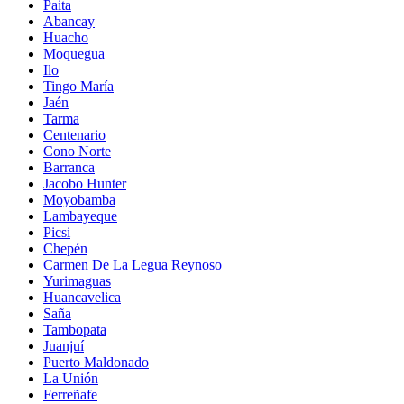
Paita
Abancay
Huacho
Moquegua
Ilo
Tingo María
Jaén
Tarma
Centenario
Cono Norte
Barranca
Jacobo Hunter
Moyobamba
Lambayeque
Picsi
Chepén
Carmen De La Legua Reynoso
Yurimaguas
Huancavelica
Saña
Tambopata
Juanjuí
Puerto Maldonado
La Unión
Ferreñafe