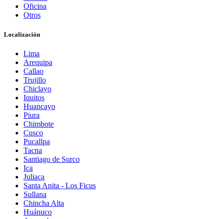
Oficina
Otros
Localización
Lima
Arequipa
Callao
Trujillo
Chiclayo
Iquitos
Huancayo
Piura
Chimbote
Cusco
Pucallpa
Tacna
Santiago de Surco
Ica
Juliaca
Santa Anita - Los Ficus
Sullana
Chincha Alta
Huánuco