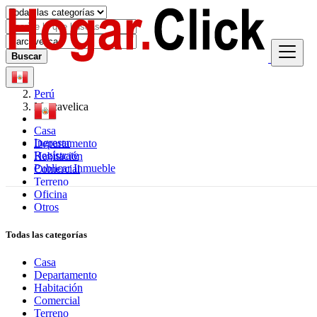
Buscar
Perú
Marcavelica
Casa
Ingresar
Departamento
Regístrate
Habitación
Publicar Inmueble
Comercial
Terreno
Oficina
Otros
Todas las categorías
Casa
Departamento
Habitación
Comercial
Terreno