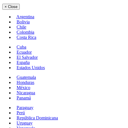
×
Close
Argentina
Bolivia
Chile
Colombia
Costa Rica
Cuba
Ecuador
El Salvador
España
Estados Unidos
Guatemala
Honduras
México
Nicaragua
Panamá
Paraguay
Perú
República Dominicana
Uruguay