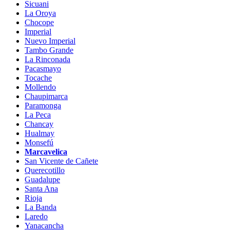
Sicuani
La Oroya
Chocope
Imperial
Nuevo Imperial
Tambo Grande
La Rinconada
Pacasmayo
Tocache
Mollendo
Chaupimarca
Paramonga
La Peca
Chancay
Hualmay
Monsefú
Marcavelica
San Vicente de Cañete
Querecotillo
Guadalupe
Santa Ana
Rioja
La Banda
Laredo
Yanacancha