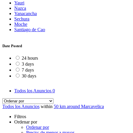
Yauri
Nazca
Yanacancha
Sechura
Moche
Santiago de Cao
Date Posted
24 hours
3 days
7 days
30 days
Todos los Anuncios
0
Todos los Anuncios
within
50 km around Marcavelica
Filtros
Ordenar por
Ordenar por
Precio: de menor a mayor