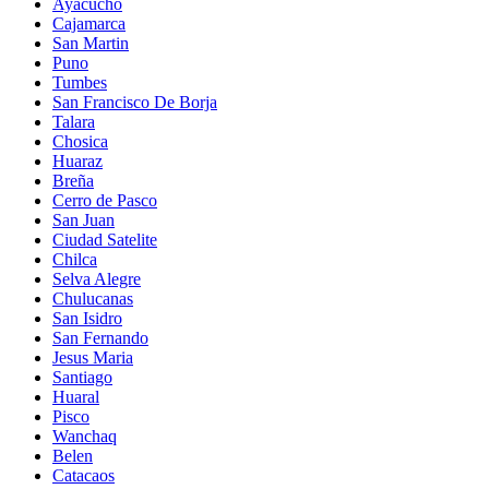
Ayacucho
Cajamarca
San Martin
Puno
Tumbes
San Francisco De Borja
Talara
Chosica
Huaraz
Breña
Cerro de Pasco
San Juan
Ciudad Satelite
Chilca
Selva Alegre
Chulucanas
San Isidro
San Fernando
Jesus Maria
Santiago
Huaral
Pisco
Wanchaq
Belen
Catacaos