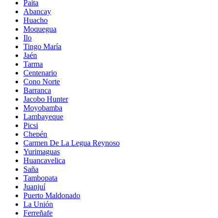
Paita
Abancay
Huacho
Moquegua
Ilo
Tingo María
Jaén
Tarma
Centenario
Cono Norte
Barranca
Jacobo Hunter
Moyobamba
Lambayeque
Picsi
Chepén
Carmen De La Legua Reynoso
Yurimaguas
Huancavelica
Saña
Tambopata
Juanjuí
Puerto Maldonado
La Unión
Ferreñafe