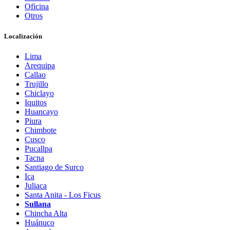
Oficina
Otros
Localización
Lima
Arequipa
Callao
Trujillo
Chiclayo
Iquitos
Huancayo
Piura
Chimbote
Cusco
Pucallpa
Tacna
Santiago de Surco
Ica
Juliaca
Santa Anita - Los Ficus
Sullana
Chincha Alta
Huánuco