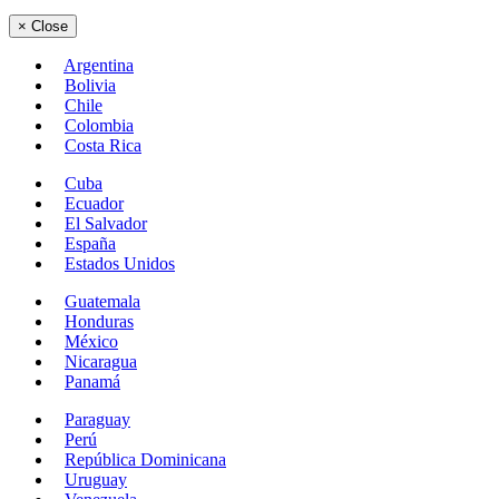
×
Close
Argentina
Bolivia
Chile
Colombia
Costa Rica
Cuba
Ecuador
El Salvador
España
Estados Unidos
Guatemala
Honduras
México
Nicaragua
Panamá
Paraguay
Perú
República Dominicana
Uruguay