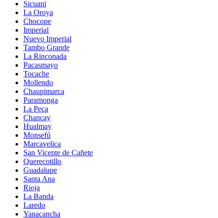
Sicuani
La Oroya
Chocope
Imperial
Nuevo Imperial
Tambo Grande
La Rinconada
Pacasmayo
Tocache
Mollendo
Chaupimarca
Paramonga
La Peca
Chancay
Hualmay
Monsefú
Marcavelica
San Vicente de Cañete
Querecotillo
Guadalupe
Santa Ana
Rioja
La Banda
Laredo
Yanacancha