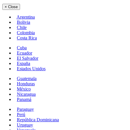
×
Close
Argentina
Bolivia
Chile
Colombia
Costa Rica
Cuba
Ecuador
El Salvador
España
Estados Unidos
Guatemala
Honduras
México
Nicaragua
Panamá
Paraguay
Perú
República Dominicana
Uruguay