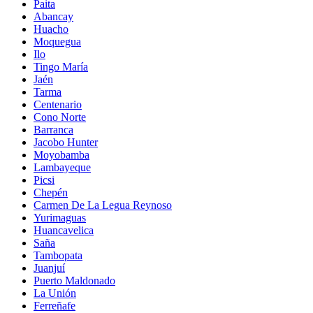
Paita
Abancay
Huacho
Moquegua
Ilo
Tingo María
Jaén
Tarma
Centenario
Cono Norte
Barranca
Jacobo Hunter
Moyobamba
Lambayeque
Picsi
Chepén
Carmen De La Legua Reynoso
Yurimaguas
Huancavelica
Saña
Tambopata
Juanjuí
Puerto Maldonado
La Unión
Ferreñafe