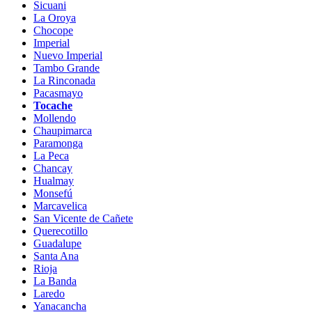
Sicuani
La Oroya
Chocope
Imperial
Nuevo Imperial
Tambo Grande
La Rinconada
Pacasmayo
Tocache
Mollendo
Chaupimarca
Paramonga
La Peca
Chancay
Hualmay
Monsefú
Marcavelica
San Vicente de Cañete
Querecotillo
Guadalupe
Santa Ana
Rioja
La Banda
Laredo
Yanacancha