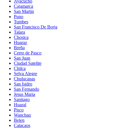
Ayacucho
Cajamarca
San Martin
Puno
Tumbes
San Francisco De Borja
Talara
Chosica
Huaraz
Breña
Cerro de Pasco
San Juan
Ciudad Satelite
Chilca
Selva Alegre
Chulucanas
San Isidro
San Fernando
Jesus Maria
Santiago
Huaral
Pisco
Wanchaq
Belen
Catacaos