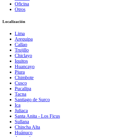
Oficina
Otros
Localización
Lima
Arequipa
Callao
Trujillo
Chiclayo
Iquitos
Huancayo
Piura
Chimbote
Cusco
Pucallpa
Tacna
Santiago de Surco
Ica
Juliaca
Santa Anita - Los Ficus
Sullana
Chincha Alta
Huánuco