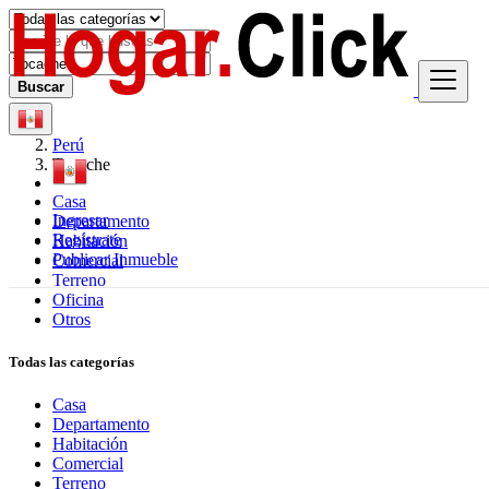
Buscar
Perú
Tocache
Casa
Ingresar
Departamento
Regístrate
Habitación
Publicar Inmueble
Comercial
Terreno
Oficina
Otros
Todas las categorías
Casa
Departamento
Habitación
Comercial
Terreno