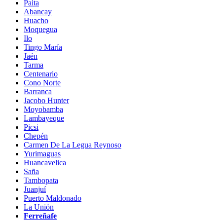
Paita
Abancay
Huacho
Moquegua
Ilo
Tingo María
Jaén
Tarma
Centenario
Cono Norte
Barranca
Jacobo Hunter
Moyobamba
Lambayeque
Picsi
Chepén
Carmen De La Legua Reynoso
Yurimaguas
Huancavelica
Saña
Tambopata
Juanjuí
Puerto Maldonado
La Unión
Ferreñafe