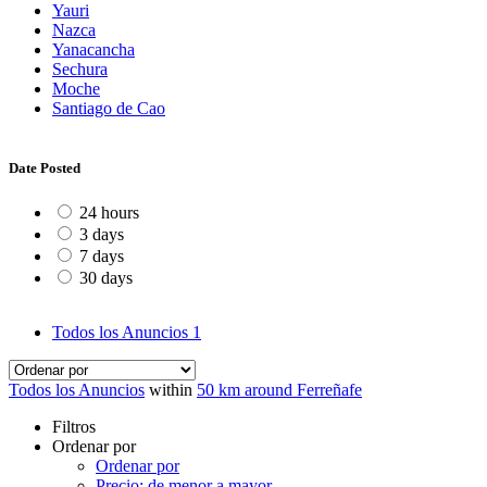
Yauri
Nazca
Yanacancha
Sechura
Moche
Santiago de Cao
Date Posted
24 hours
3 days
7 days
30 days
Todos los Anuncios
1
Todos los Anuncios
within
50 km around Ferreñafe
Filtros
Ordenar por
Ordenar por
Precio: de menor a mayor