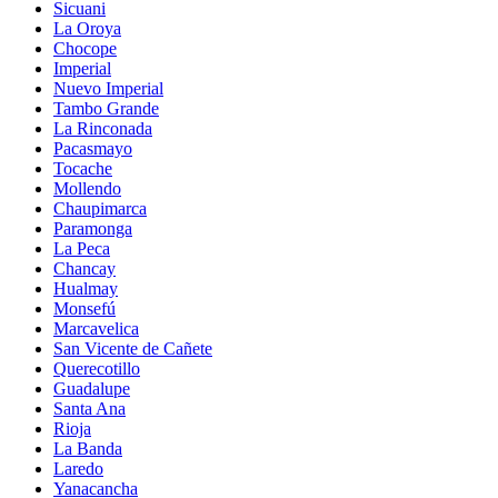
Sicuani
La Oroya
Chocope
Imperial
Nuevo Imperial
Tambo Grande
La Rinconada
Pacasmayo
Tocache
Mollendo
Chaupimarca
Paramonga
La Peca
Chancay
Hualmay
Monsefú
Marcavelica
San Vicente de Cañete
Querecotillo
Guadalupe
Santa Ana
Rioja
La Banda
Laredo
Yanacancha