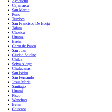
Ayacucho
Cajamarca
San Martin
Puno
Tumbes
San Francisco De Borja
Talara
Chosica
Huaraz
Breña
Cerro de Pasco
San Juan
Ciudad Satelite
Chilca
Selva Alegre
Chulucanas
San Isidro
San Fernando
Jesus Maria
Santiago
Huaral
Pisco
Wanchaq
Belen
Catacaos