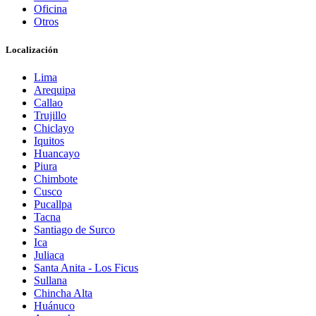
Oficina
Otros
Localización
Lima
Arequipa
Callao
Trujillo
Chiclayo
Iquitos
Huancayo
Piura
Chimbote
Cusco
Pucallpa
Tacna
Santiago de Surco
Ica
Juliaca
Santa Anita - Los Ficus
Sullana
Chincha Alta
Huánuco