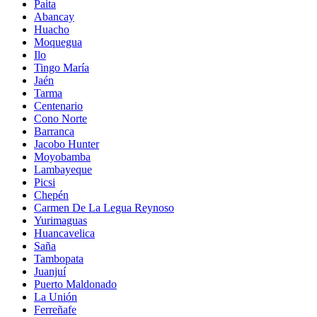
Paita
Abancay
Huacho
Moquegua
Ilo
Tingo María
Jaén
Tarma
Centenario
Cono Norte
Barranca
Jacobo Hunter
Moyobamba
Lambayeque
Picsi
Chepén
Carmen De La Legua Reynoso
Yurimaguas
Huancavelica
Saña
Tambopata
Juanjuí
Puerto Maldonado
La Unión
Ferreñafe