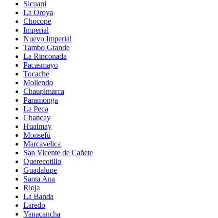
Sicuani
La Oroya
Chocope
Imperial
Nuevo Imperial
Tambo Grande
La Rinconada
Pacasmayo
Tocache
Mollendo
Chaupimarca
Paramonga
La Peca
Chancay
Hualmay
Monsefú
Marcavelica
San Vicente de Cañete
Querecotillo
Guadalupe
Santa Ana
Rioja
La Banda
Laredo
Yanacancha