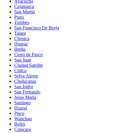
Ayacucho
Cajamarca
San Martin
Puno
Tumbes
San Francisco De Borja
Talara
Chosica
Huaraz
Breña
Cerro de Pasco
San Juan
Ciudad Satelite
Chilca
Selva Alegre
Chulucanas
San Isidro
San Fernando
Jesus Maria
Santiago
Huaral
Pisco
Wanchaq
Belen
Catacaos