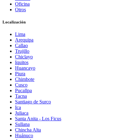
Oficina
Otros
Localización
Lima
Arequipa
Callao
Trujillo
Chiclayo
Iquitos
Huancayo
Piura
Chimbote
Cusco
Pucallpa
Tacna
Santiago de Surco
Ica
Juliaca
Santa Anita - Los Ficus
Sullana
Chincha Alta
Huánuco