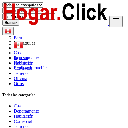
Buscar
Perú
Los Aquijes
Casa
Ingresar
Departamento
Regístrate
Habitación
Publicar Inmueble
Comercial
Terreno
Oficina
Otros
Todas las categorías
Casa
Departamento
Habitación
Comercial
Terreno