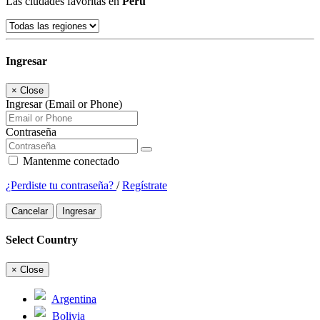
Las ciudades favoritas en
Perú
Ingresar
×
Close
Ingresar (Email or Phone)
Contraseña
Mantenme conectado
¿Perdiste tu contraseña?
/
Regístrate
Cancelar
Ingresar
Select Country
×
Close
Argentina
Bolivia