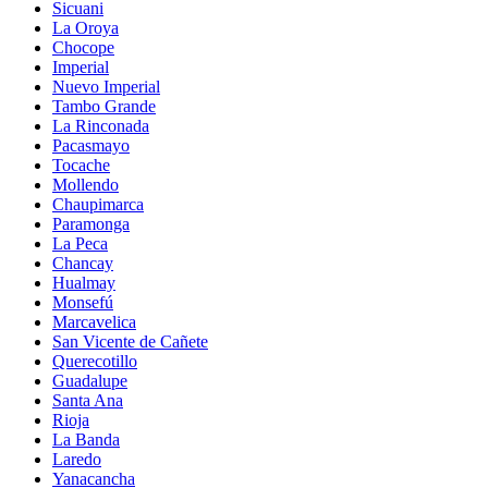
Sicuani
La Oroya
Chocope
Imperial
Nuevo Imperial
Tambo Grande
La Rinconada
Pacasmayo
Tocache
Mollendo
Chaupimarca
Paramonga
La Peca
Chancay
Hualmay
Monsefú
Marcavelica
San Vicente de Cañete
Querecotillo
Guadalupe
Santa Ana
Rioja
La Banda
Laredo
Yanacancha