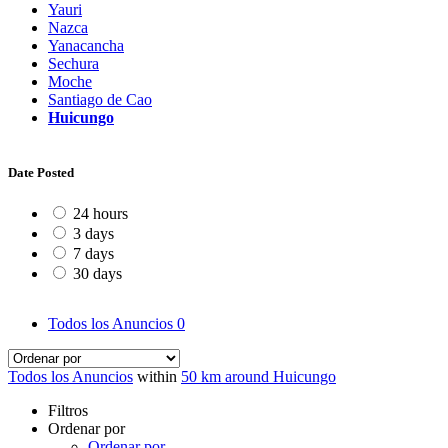
Yauri
Nazca
Yanacancha
Sechura
Moche
Santiago de Cao
Huicungo
Date Posted
24 hours
3 days
7 days
30 days
Todos los Anuncios
0
Todos los Anuncios
within
50 km around Huicungo
Filtros
Ordenar por
Ordenar por