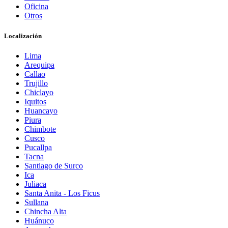
Oficina
Otros
Localización
Lima
Arequipa
Callao
Trujillo
Chiclayo
Iquitos
Huancayo
Piura
Chimbote
Cusco
Pucallpa
Tacna
Santiago de Surco
Ica
Juliaca
Santa Anita - Los Ficus
Sullana
Chincha Alta
Huánuco