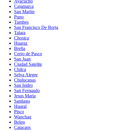
Ayacucho
Cajamarca
San Martin
Puno
Tumbes
San Francisco De Borja
Talara
Chosica
Huaraz
Breña
Cerro de Pasco
San Juan
Ciudad Satelite
Chilca
Selva Alegre
Chulucanas
San Isidro
San Fernando
Jesus Maria
Santiago
Huaral
Pisco
Wanchaq
Belen
Catacaos