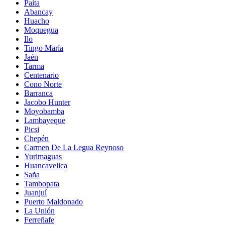
Paita
Abancay
Huacho
Moquegua
Ilo
Tingo María
Jaén
Tarma
Centenario
Cono Norte
Barranca
Jacobo Hunter
Moyobamba
Lambayeque
Picsi
Chepén
Carmen De La Legua Reynoso
Yurimaguas
Huancavelica
Saña
Tambopata
Juanjuí
Puerto Maldonado
La Unión
Ferreñafe