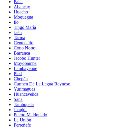
Paita
Abancay
Huacho
Moquegua
Ilo
Tingo María
Jaén
Tarma
Centenario
Cono Norte
Barranca
Jacobo Hunter
Moyobamba
Lambayeque
Picsi
Chepén
Carmen De La Legua Reynoso
Yurimaguas
Huancavelica
Saña
Tambopata
Juanjuí
Puerto Maldonado
La Unión
Ferreñafe