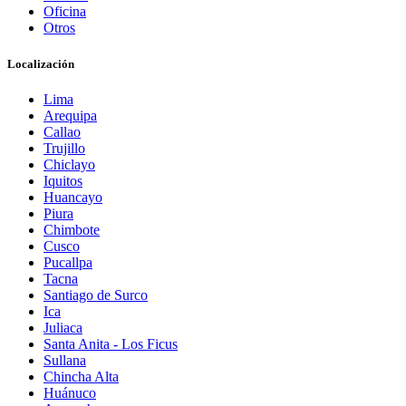
Oficina
Otros
Localización
Lima
Arequipa
Callao
Trujillo
Chiclayo
Iquitos
Huancayo
Piura
Chimbote
Cusco
Pucallpa
Tacna
Santiago de Surco
Ica
Juliaca
Santa Anita - Los Ficus
Sullana
Chincha Alta
Huánuco