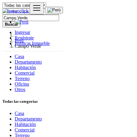
Buscar
Ingresar
Regístrate
Perú
Publicar Inmueble
Campo Verde
Casa
Departamento
Habitación
Comercial
Terreno
Oficina
Otros
Todas las categorías
Casa
Departamento
Habitación
Comercial
Terreno