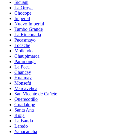
Sicuani
La Oroya
Chocope
Imperial
Nuevo Imperial
Tambo Grande
La Rinconada
Pacasmayo
Tocache
Mollendo
Chaupimarca
Paramonga
La Peca
Chancay
Hualmay
Monsefú
Marcavelica
San Vicente de Cañete
Querecotillo
Guadalupe
Santa Ana
Rioja
La Banda
Laredo
Yanacancha