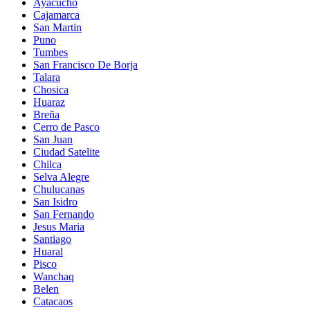
Ayacucho
Cajamarca
San Martin
Puno
Tumbes
San Francisco De Borja
Talara
Chosica
Huaraz
Breña
Cerro de Pasco
San Juan
Ciudad Satelite
Chilca
Selva Alegre
Chulucanas
San Isidro
San Fernando
Jesus Maria
Santiago
Huaral
Pisco
Wanchaq
Belen
Catacaos