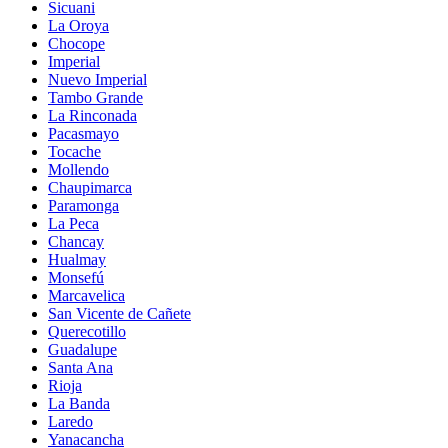
Sicuani
La Oroya
Chocope
Imperial
Nuevo Imperial
Tambo Grande
La Rinconada
Pacasmayo
Tocache
Mollendo
Chaupimarca
Paramonga
La Peca
Chancay
Hualmay
Monsefú
Marcavelica
San Vicente de Cañete
Querecotillo
Guadalupe
Santa Ana
Rioja
La Banda
Laredo
Yanacancha