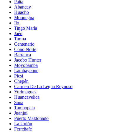
Paita
Abancay
Huacho
Moquegua
Ilo
Tingo María
Jaén
Tarma
Centenario
Cono Norte
Barranca
Jacobo Hunter
Moyobamba
Lambayeque
Picsi
Chepén
Carmen De La Legua Reynoso
Yurimaguas
Huancavelica
Saña
Tambopata
Juanjuí
Puerto Maldonado
La Unión
Ferreñafe