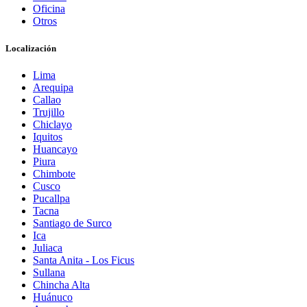
Oficina
Otros
Localización
Lima
Arequipa
Callao
Trujillo
Chiclayo
Iquitos
Huancayo
Piura
Chimbote
Cusco
Pucallpa
Tacna
Santiago de Surco
Ica
Juliaca
Santa Anita - Los Ficus
Sullana
Chincha Alta
Huánuco