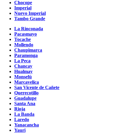
Chocope
Imperial
Nuevo Imperial
Tambo Grande
La Rinconada
Pacasmayo
Tocache
Mollendo
Chaupimarca
Paramonga
La Peca
Chancay
Hualmay
Monsefú
Marcavelica
San Vicente de Cañete
Querecotillo
Guadalupe
Santa Ana
Rioja
La Banda
Laredo
Yanacancha
Yauri