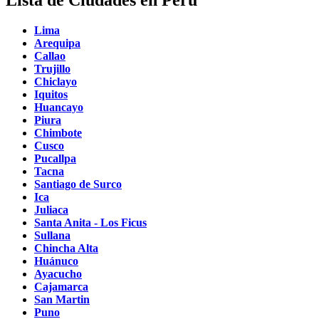
Lima
Arequipa
Callao
Trujillo
Chiclayo
Iquitos
Huancayo
Piura
Chimbote
Cusco
Pucallpa
Tacna
Santiago de Surco
Ica
Juliaca
Santa Anita - Los Ficus
Sullana
Chincha Alta
Huánuco
Ayacucho
Cajamarca
San Martin
Puno