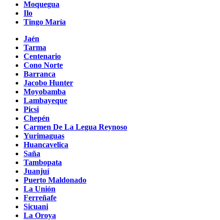
Moquegua
Ilo
Tingo María
Jaén
Tarma
Centenario
Cono Norte
Barranca
Jacobo Hunter
Moyobamba
Lambayeque
Picsi
Chepén
Carmen De La Legua Reynoso
Yurimaguas
Huancavelica
Saña
Tambopata
Juanjuí
Puerto Maldonado
La Unión
Ferreñafe
Sicuani
La Oroya