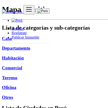
Mapa del sitio
Lista de categorías y sub-categorías
Ingresar
Regístrate
Publicar Inmueble
Casa
Departamento
Habitación
Comercial
Terreno
Oficina
Otros
Lista de Ciudades en Perú