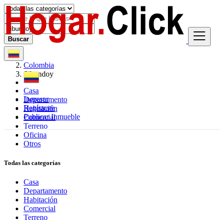
Buscar
Colombia
Sibundoy
Casa
Ingresar
Departamento
Regístrate
Habitación
Publicar Inmueble
Comercial
Terreno
Oficina
Otros
Todas las categorías
Casa
Departamento
Habitación
Comercial
Terreno