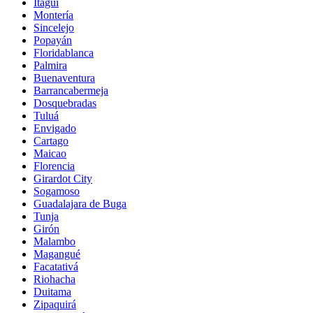
Itagüí
Montería
Sincelejo
Popayán
Floridablanca
Palmira
Buenaventura
Barrancabermeja
Dosquebradas
Tuluá
Envigado
Cartago
Maicao
Florencia
Girardot City
Sogamoso
Guadalajara de Buga
Tunja
Girón
Malambo
Magangué
Facatativá
Riohacha
Duitama
Zipaquirá