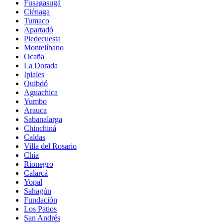
Fusagasugá
Ciénaga
Tumaco
Apartadó
Piedecuesta
Montelíbano
Ocaña
La Dorada
Ipiales
Quibdó
Aguachica
Yumbo
Arauca
Sabanalarga
Chinchiná
Caldas
Villa del Rosario
Chía
Rionegro
Calarcá
Yopal
Sahagún
Fundación
Los Patios
San Andrés