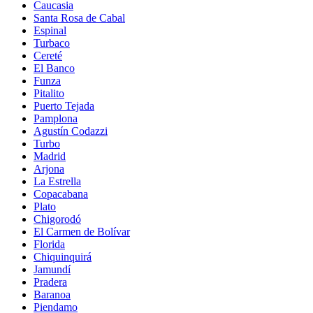
Caucasia
Santa Rosa de Cabal
Espinal
Turbaco
Cereté
El Banco
Funza
Pitalito
Puerto Tejada
Pamplona
Agustín Codazzi
Turbo
Madrid
Arjona
La Estrella
Copacabana
Plato
Chigorodó
El Carmen de Bolívar
Florida
Chiquinquirá
Jamundí
Pradera
Baranoa
Piendamo