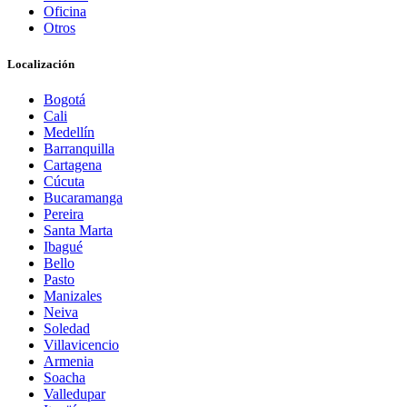
Oficina
Otros
Localización
Bogotá
Cali
Medellín
Barranquilla
Cartagena
Cúcuta
Bucaramanga
Pereira
Santa Marta
Ibagué
Bello
Pasto
Manizales
Neiva
Soledad
Villavicencio
Armenia
Soacha
Valledupar