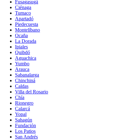
Fusagasugá
Ciénaga
Tumaco
Apartadó
Piedecuesta
Montelíbano
Ocaña
La Dorada
Ipiales
Quibdó
Aguachica
Yumbo
Arauca
Sabanalarga
Chinchiná
Caldas
Villa del Rosario
Chía
Rionegro
Calarcá
Yopal
Sahagún
Fundación
Los Patios
San Andrés