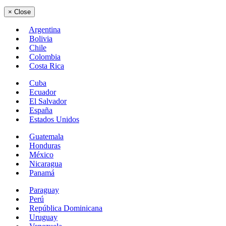
×
Close
Argentina
Bolivia
Chile
Colombia
Costa Rica
Cuba
Ecuador
El Salvador
España
Estados Unidos
Guatemala
Honduras
México
Nicaragua
Panamá
Paraguay
Perú
República Dominicana
Uruguay