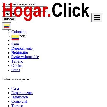
Buscar
Colombia
Florencia
Casa
Ingresar
Departamento
Regístrate
Habitación
Publicar Inmueble
Comercial
Terreno
Oficina
Otros
Todas las categorías
Casa
Departamento
Habitación
Comercial
Terreno