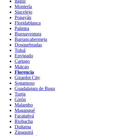
Itagüí
Montería
Sincelejo
Popayán
Floridablanca
Palmira
Buenaventura
Barrancabermeja
Dosquebradas
Tuluá
Envigado
Cartago
Maicao
Florencia
Girardot City
Sogamoso
Guadalajara de Buga
Tunja
Girón
Malambo
Magangué
Facatativá
Riohacha
Duitama
Zipaquirá