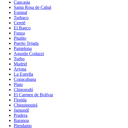
Caucasia
Santa Rosa de Cabal
Espinal
Turbaco
Cereté
El Banco
Funza
Pitalito
Puerto Tejada
Pamplona
Agustín Codazzi
Turbo
Madrid
Arjona
La Estrella
Copacabana
Plato
Chigorodó
El Carmen de Bolívar
Florida
Chiquinquirá
Jamundí
Pradera
Baranoa
Piendamo