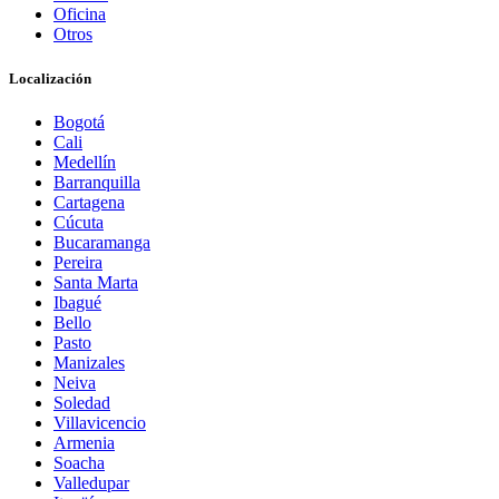
Oficina
Otros
Localización
Bogotá
Cali
Medellín
Barranquilla
Cartagena
Cúcuta
Bucaramanga
Pereira
Santa Marta
Ibagué
Bello
Pasto
Manizales
Neiva
Soledad
Villavicencio
Armenia
Soacha
Valledupar