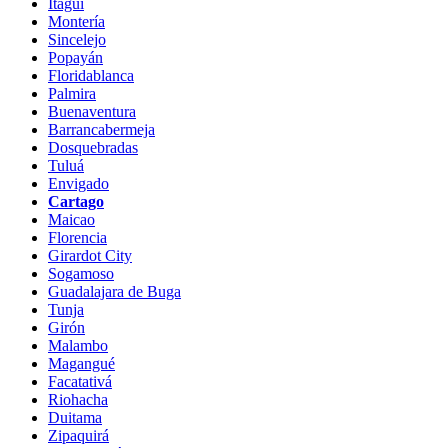
Itagüí
Montería
Sincelejo
Popayán
Floridablanca
Palmira
Buenaventura
Barrancabermeja
Dosquebradas
Tuluá
Envigado
Cartago
Maicao
Florencia
Girardot City
Sogamoso
Guadalajara de Buga
Tunja
Girón
Malambo
Magangué
Facatativá
Riohacha
Duitama
Zipaquirá