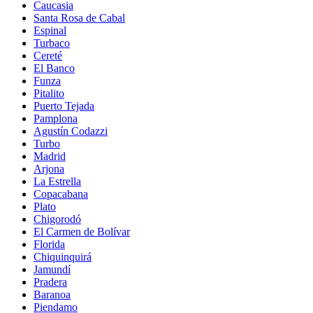
Caucasia
Santa Rosa de Cabal
Espinal
Turbaco
Cereté
El Banco
Funza
Pitalito
Puerto Tejada
Pamplona
Agustín Codazzi
Turbo
Madrid
Arjona
La Estrella
Copacabana
Plato
Chigorodó
El Carmen de Bolívar
Florida
Chiquinquirá
Jamundí
Pradera
Baranoa
Piendamo