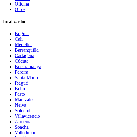
Oficina
Otros
Localización
Bogotá
Cali
Medellín
Barranquilla
Cartagena
Cúcuta
Bucaramanga
Pereira
Santa Marta
Ibagué
Bello
Pasto
Manizales
Neiva
Soledad
Villavicencio
Armenia
Soacha
Valledupar