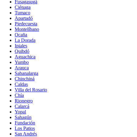
Fusagasugá
Ciénaga
Tumaco
Apartadó
Piedecuesta
Montelíbano
Ocaña
La Dorada
Ipiales
Quibdó
Aguachica
Yumbo
Arauca
Sabanalarga
Chinchiná
Caldas
Villa del Rosario
Chía
Rionegro
Calarcá
Yopal
Sahagún
Fundación
Los Patios
San Andrés