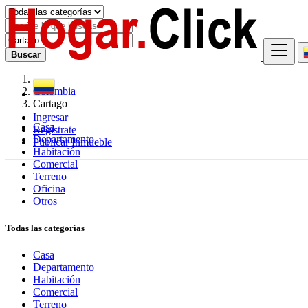
Buscar
Colombia
Cartago
Ingresar
Casa
Regístrate
Departamento
Publicar Inmueble
Habitación
Comercial
Terreno
Oficina
Otros
Todas las categorías
Casa
Departamento
Habitación
Comercial
Terreno