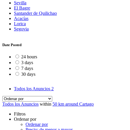
Sevilla
El Bagre
Santander de Quilichao
Acacías
Lorica
Segovia
Date Posted
24 hours
3 days
7 days
30 days
Todos los Anuncios
2
Todos los Anuncios
within
50 km around Cartago
Filtros
Ordenar por
Ordenar por
Precio: de menor a mayor