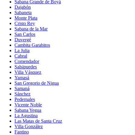
Sabana Grande de Boyá
Dajabón
Sabaneta
Monte Plata
Cristo Rey
Sabana de la Mar
San Carlos
Duvergé
Cambita Garabitos
La Julia
Cabral
Comendador
Salsipuedes
Villa Vásquez
Yamasá
San Gregorio de Nigua
Samaná
Sánchez
Pedernales
Vicente Noble
Sabana Yegua
La Agustina
Las Matas de Santa Cruz
Villa González
Fantino