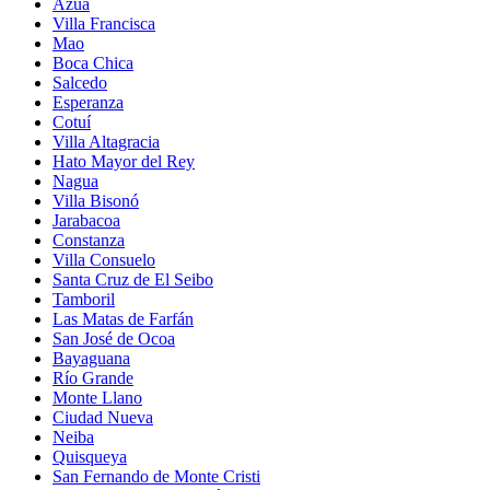
Azua
Villa Francisca
Mao
Boca Chica
Salcedo
Esperanza
Cotuí
Villa Altagracia
Hato Mayor del Rey
Nagua
Villa Bisonó
Jarabacoa
Constanza
Villa Consuelo
Santa Cruz de El Seibo
Tamboril
Las Matas de Farfán
San José de Ocoa
Bayaguana
Río Grande
Monte Llano
Ciudad Nueva
Neiba
Quisqueya
San Fernando de Monte Cristi