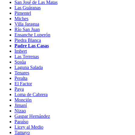
San José de Las Matas
Las Guáranas
Pimentel
Miches
Villa Jaragua
Río San Juan
Ensanche Luperón
Piedra Blanca
Padre Las Casas
Imbert
Las Terrenas
Sosúa
Laguna Salada
Tenares
Peralta
El Factor
Paya
Loma de Cabrera
Monción
Jimaní
Nizao
Gaspar Hernández
Paraíso
Licey al Medio
Tamayo