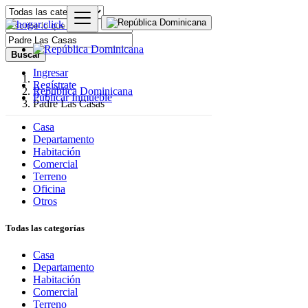
Buscar
Ingresar
Regístrate
República Dominicana
Publicar Inmueble
Padre Las Casas
Casa
Departamento
Habitación
Comercial
Terreno
Oficina
Otros
Todas las categorías
Casa
Departamento
Habitación
Comercial
Terreno