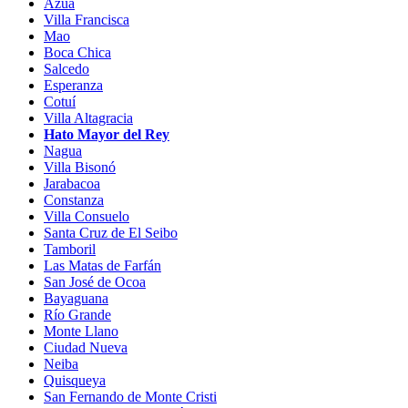
Azua
Villa Francisca
Mao
Boca Chica
Salcedo
Esperanza
Cotuí
Villa Altagracia
Hato Mayor del Rey
Nagua
Villa Bisonó
Jarabacoa
Constanza
Villa Consuelo
Santa Cruz de El Seibo
Tamboril
Las Matas de Farfán
San José de Ocoa
Bayaguana
Río Grande
Monte Llano
Ciudad Nueva
Neiba
Quisqueya
San Fernando de Monte Cristi