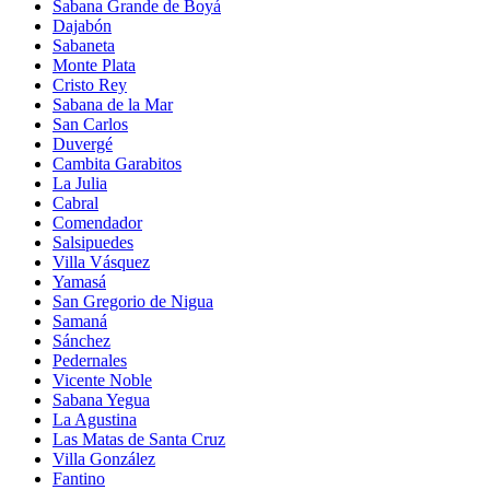
Sabana Grande de Boyá
Dajabón
Sabaneta
Monte Plata
Cristo Rey
Sabana de la Mar
San Carlos
Duvergé
Cambita Garabitos
La Julia
Cabral
Comendador
Salsipuedes
Villa Vásquez
Yamasá
San Gregorio de Nigua
Samaná
Sánchez
Pedernales
Vicente Noble
Sabana Yegua
La Agustina
Las Matas de Santa Cruz
Villa González
Fantino