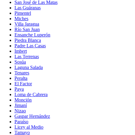
San José de Las Matas
Las Guáranas
Pimentel
Miches
Villa Jaragua
Río San Juan
Ensanche Luperón
Piedra Blanca
Padre Las Casas
Imbert
Las Terrenas
Sosúa
Laguna Salada
Tenares
Peralta
El Factor
Paya
Loma de Cabrera
Monción
Jimaní
Nizao
Gaspar Hernández
Paraíso
Licey al Medio
Tamayo