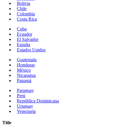
Bolivia
Chile
Colombia
Costa Rica
Cuba
Ecuador
El Salvador
España
Estados Unidos
Guatemala
Honduras
México
Nicaragua
Panamá
Paraguay
Perú
República Dominicana
Uruguay
Venezuela
Title