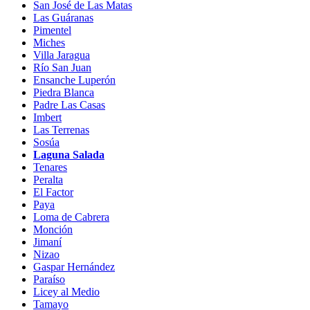
San José de Las Matas
Las Guáranas
Pimentel
Miches
Villa Jaragua
Río San Juan
Ensanche Luperón
Piedra Blanca
Padre Las Casas
Imbert
Las Terrenas
Sosúa
Laguna Salada
Tenares
Peralta
El Factor
Paya
Loma de Cabrera
Monción
Jimaní
Nizao
Gaspar Hernández
Paraíso
Licey al Medio
Tamayo