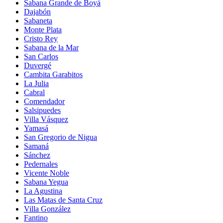
Sabana Grande de Boyá
Dajabón
Sabaneta
Monte Plata
Cristo Rey
Sabana de la Mar
San Carlos
Duvergé
Cambita Garabitos
La Julia
Cabral
Comendador
Salsipuedes
Villa Vásquez
Yamasá
San Gregorio de Nigua
Samaná
Sánchez
Pedernales
Vicente Noble
Sabana Yegua
La Agustina
Las Matas de Santa Cruz
Villa González
Fantino