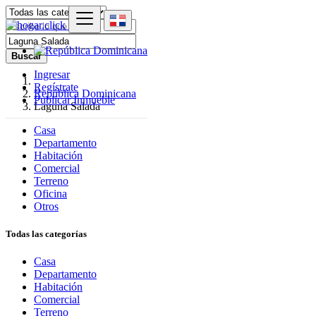
Buscar
Ingresar
Regístrate
República Dominicana
Publicar Inmueble
Laguna Salada
Casa
Departamento
Habitación
Comercial
Terreno
Oficina
Otros
Todas las categorías
Casa
Departamento
Habitación
Comercial
Terreno