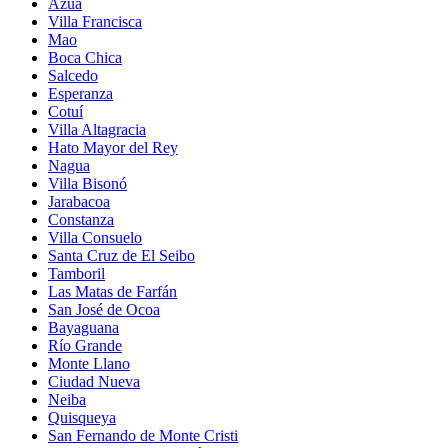
Azua
Villa Francisca
Mao
Boca Chica
Salcedo
Esperanza
Cotuí
Villa Altagracia
Hato Mayor del Rey
Nagua
Villa Bisonó
Jarabacoa
Constanza
Villa Consuelo
Santa Cruz de El Seibo
Tamboril
Las Matas de Farfán
San José de Ocoa
Bayaguana
Río Grande
Monte Llano
Ciudad Nueva
Neiba
Quisqueya
San Fernando de Monte Cristi