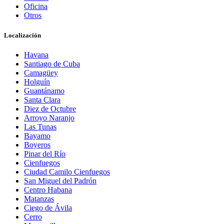
Oficina
Otros
Localización
Havana
Santiago de Cuba
Camagüey
Holguín
Guantánamo
Santa Clara
Diez de Octubre
Arroyo Naranjo
Las Tunas
Bayamo
Boyeros
Pinar del Río
Cienfuegos
Ciudad Camilo Cienfuegos
San Miguel del Padrón
Centro Habana
Matanzas
Ciego de Ávila
Cerro