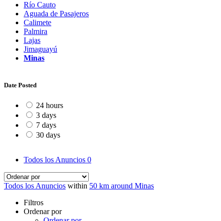
Río Cauto
Aguada de Pasajeros
Calimete
Palmira
Lajas
Jimaguayú
Minas
Date Posted
24 hours
3 days
7 days
30 days
Todos los Anuncios
0
Todos los Anuncios
within
50 km around Minas
Filtros
Ordenar por
Ordenar por