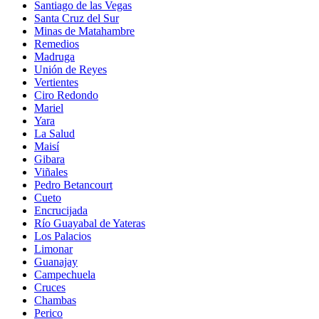
Santiago de las Vegas
Santa Cruz del Sur
Minas de Matahambre
Remedios
Madruga
Unión de Reyes
Vertientes
Ciro Redondo
Mariel
Yara
La Salud
Maisí
Gibara
Viñales
Pedro Betancourt
Cueto
Encrucijada
Río Guayabal de Yateras
Los Palacios
Limonar
Guanajay
Campechuela
Cruces
Chambas
Perico