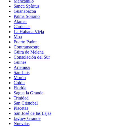
Manzanillo
Sancti Spíritus
Guanabacoa
Palma Soriano
Alamar
Cárdenas
La Habana Vieja
Moa
Puerto Padre
Contramaestre
Güira de Melena
Consolación del Sur
Güines
Artemisa
San Luis
Morón
Colón
Florida
Sagua la Grande
Trinidad
San Cristobal
Placetas
San José de las Lajas
Jagüey Grande
Nuevitas