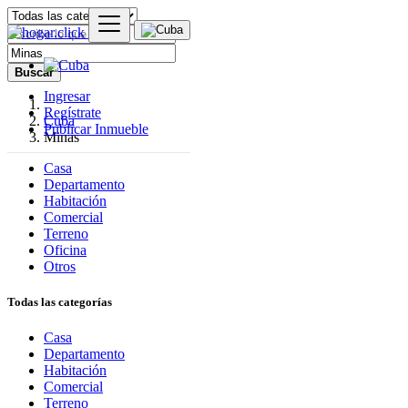
Buscar
Ingresar
Regístrate
Cuba
Publicar Inmueble
Minas
Casa
Departamento
Habitación
Comercial
Terreno
Oficina
Otros
Todas las categorías
Casa
Departamento
Habitación
Comercial
Terreno