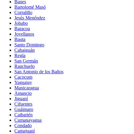
Banes
Bartolomé Masó
Corralillo
Jesús Menéndez
Jobabo
Baracoa
Jovellanos
Bauta
Santo Domingo
Cabaiguán
Regla
San Germán
Ranchuelo
San Antonio de los Baños
Cacocum
Yaguajay
Manicaragua
Amancio
Jiguaní
Cifuentes
Guáimaro
Caibarién
Cumanayagua
Condado
Camajuaní