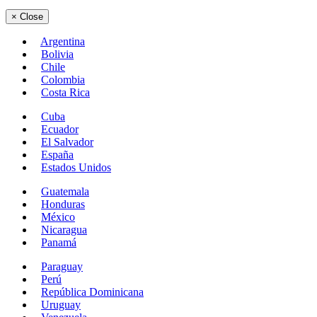
×
Close
Argentina
Bolivia
Chile
Colombia
Costa Rica
Cuba
Ecuador
El Salvador
España
Estados Unidos
Guatemala
Honduras
México
Nicaragua
Panamá
Paraguay
Perú
República Dominicana
Uruguay