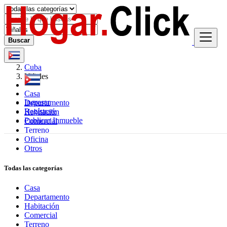
Buscar
Cuba
Viñales
Casa
Ingresar
Departamento
Regístrate
Habitación
Publicar Inmueble
Comercial
Terreno
Oficina
Otros
Todas las categorías
Casa
Departamento
Habitación
Comercial
Terreno