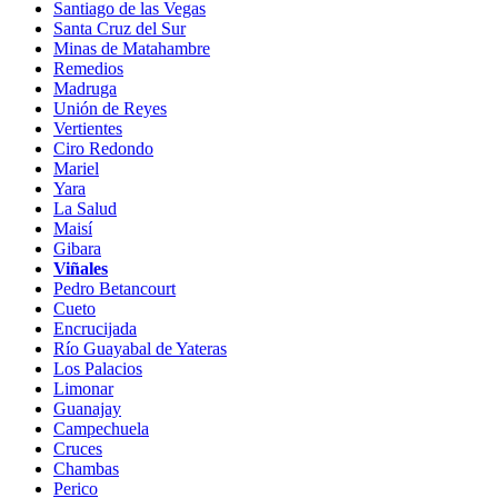
Santiago de las Vegas
Santa Cruz del Sur
Minas de Matahambre
Remedios
Madruga
Unión de Reyes
Vertientes
Ciro Redondo
Mariel
Yara
La Salud
Maisí
Gibara
Viñales
Pedro Betancourt
Cueto
Encrucijada
Río Guayabal de Yateras
Los Palacios
Limonar
Guanajay
Campechuela
Cruces
Chambas
Perico