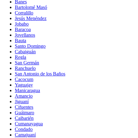
Banes
Bartolomé Masó
Corralillo
Jesús Menéndez
Jobabo
Baracoa
Jovellanos
Bauta
Santo Domingo
Cabaiguán
Regla
San Germán
Ranchuelo
San Antonio de los Baños
Cacocum
Yaguajay
Manicaragua
Amancio
Jiguaní
Cifuentes
Guáimaro
Caibarién
Cumanayagua
Condado
Camajuaní