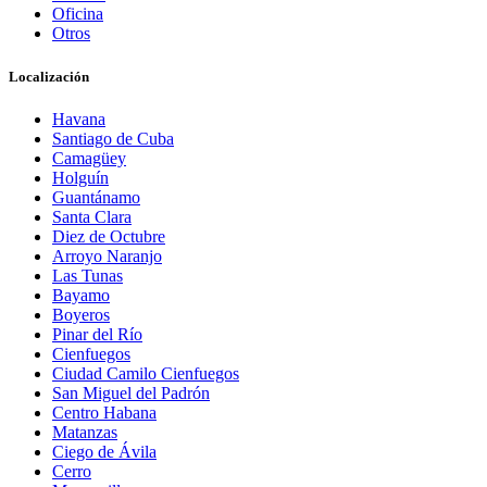
Oficina
Otros
Localización
Havana
Santiago de Cuba
Camagüey
Holguín
Guantánamo
Santa Clara
Diez de Octubre
Arroyo Naranjo
Las Tunas
Bayamo
Boyeros
Pinar del Río
Cienfuegos
Ciudad Camilo Cienfuegos
San Miguel del Padrón
Centro Habana
Matanzas
Ciego de Ávila
Cerro