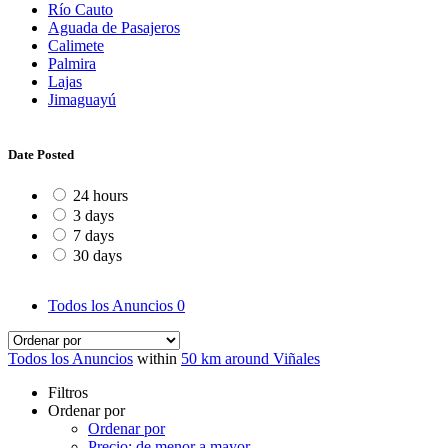
Río Cauto
Aguada de Pasajeros
Calimete
Palmira
Lajas
Jimaguayú
Date Posted
24 hours
3 days
7 days
30 days
Todos los Anuncios
0
Todos los Anuncios
within
50 km around Viñales
Filtros
Ordenar por
Ordenar por
Precio: de menor a mayor