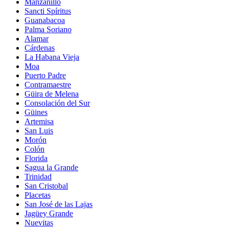
Manzanillo
Sancti Spíritus
Guanabacoa
Palma Soriano
Alamar
Cárdenas
La Habana Vieja
Moa
Puerto Padre
Contramaestre
Güira de Melena
Consolación del Sur
Güines
Artemisa
San Luis
Morón
Colón
Florida
Sagua la Grande
Trinidad
San Cristobal
Placetas
San José de las Lajas
Jagüey Grande
Nuevitas