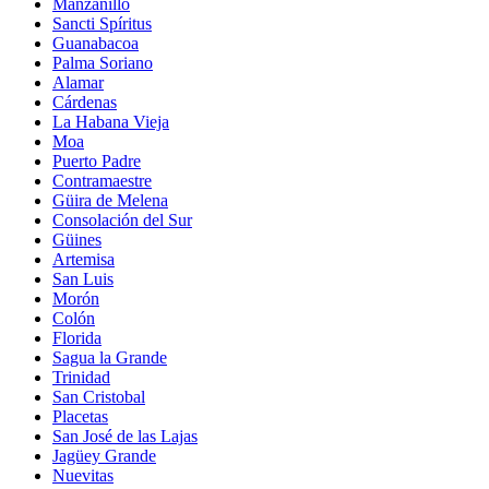
Manzanillo
Sancti Spíritus
Guanabacoa
Palma Soriano
Alamar
Cárdenas
La Habana Vieja
Moa
Puerto Padre
Contramaestre
Güira de Melena
Consolación del Sur
Güines
Artemisa
San Luis
Morón
Colón
Florida
Sagua la Grande
Trinidad
San Cristobal
Placetas
San José de las Lajas
Jagüey Grande
Nuevitas