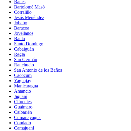
Banes
Bartolomé Masó
Corralillo
Jesús Menéndez
Jobabo
Baracoa
Jovellanos
Bauta
Santo Domingo
Cabaiguán
Regla
San Germán
Ranchuelo
San Antonio de los Baños
Cacocum
Yaguajay
Manicaragua
Amancio
Jiguaní
Cifuentes
Guáimaro
Caibarién
Cumanayagua
Condado
Camajuaní