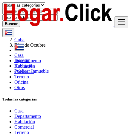
Buscar
Cuba
Diez de Octubre
Casa
Ingresar
Departamento
Regístrate
Habitación
Publicar Inmueble
Comercial
Terreno
Oficina
Otros
Todas las categorías
Casa
Departamento
Habitación
Comercial
Terreno