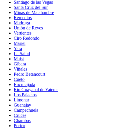
Santiago de las Vegas
Santa Cruz del Sur
Minas de Matahambre
Remedios
Madruga
Unión de Reyes
Vertientes
Ciro Redondo
Mariel
Yara
La Salud
Maisí
Gibara
Viñales
Pedro Betancourt
Cueto
Encrucijada
Río Guayabal de Yateras
Los Palacios
Limonar
Guanajay
Campechuela
Cruces
Chambas
Perico