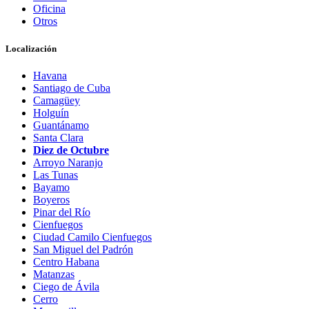
Oficina
Otros
Localización
Havana
Santiago de Cuba
Camagüey
Holguín
Guantánamo
Santa Clara
Diez de Octubre
Arroyo Naranjo
Las Tunas
Bayamo
Boyeros
Pinar del Río
Cienfuegos
Ciudad Camilo Cienfuegos
San Miguel del Padrón
Centro Habana
Matanzas
Ciego de Ávila
Cerro