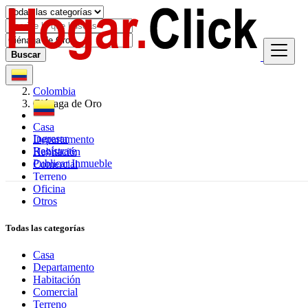
Buscar
Colombia
Ciénaga de Oro
Casa
Ingresar
Departamento
Regístrate
Habitación
Publicar Inmueble
Comercial
Terreno
Oficina
Otros
Todas las categorías
Casa
Departamento
Habitación
Comercial
Terreno