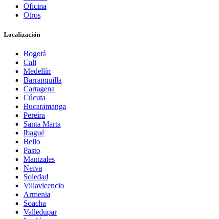
Oficina
Otros
Localización
Bogotá
Cali
Medellín
Barranquilla
Cartagena
Cúcuta
Bucaramanga
Pereira
Santa Marta
Ibagué
Bello
Pasto
Manizales
Neiva
Soledad
Villavicencio
Armenia
Soacha
Valledupar