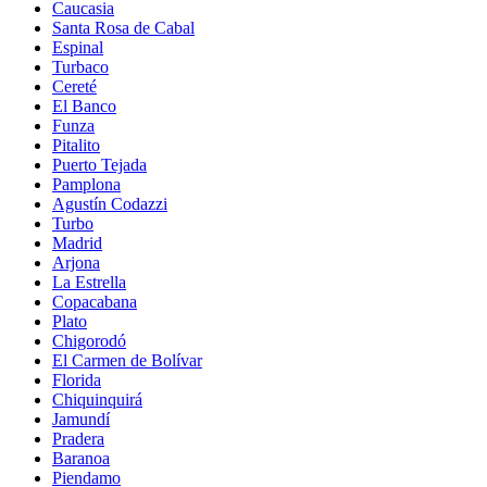
Caucasia
Santa Rosa de Cabal
Espinal
Turbaco
Cereté
El Banco
Funza
Pitalito
Puerto Tejada
Pamplona
Agustín Codazzi
Turbo
Madrid
Arjona
La Estrella
Copacabana
Plato
Chigorodó
El Carmen de Bolívar
Florida
Chiquinquirá
Jamundí
Pradera
Baranoa
Piendamo