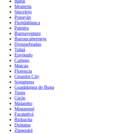
Itagüí
Montería
Sincelejo
Popayán
Floridablanca
Palmira
Buenaventura
Barrancabermeja
Dosquebradas
Tuluá
Envigado
Cartago
Maicao
Florencia
Girardot City
Sogamoso
Guadalajara de Buga
Tunja
Girón
Malambo
Magangué
Facatativá
Riohacha
Duitama
Zipaquirá