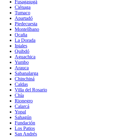
Fusagasugá
Ciénaga
Tumaco
Apartadó
Piedecuesta
Montelíbano
Ocaña
La Dorada
Ipiales
Quibdó
Aguachica
Yumbo
Arauca
Sabanalarga
Chinchiná
Caldas
Villa del Rosario
Chía
Rionegro
Calarcá
Yopal
Sahagún
Fundación
Los Patios
San Andrés