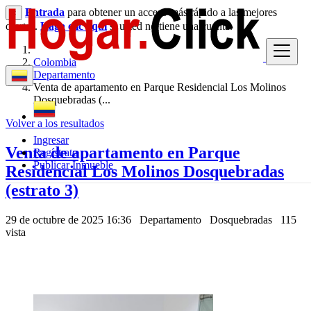
Entrada
para obtener un acceso más rápido a las mejores
×
ofertas.
Haga clic aquí
si usted no tiene una cuenta.
Colombia
Departamento
Venta de apartamento en Parque Residencial Los Molinos
Dosquebradas (...
Volver a los resultados
Ingresar
Venta de apartamento en Parque
Regístrate
Publicar Inmueble
Residencial Los Molinos Dosquebradas
(estrato 3)
29 de octubre de 2025 16:36
Departamento
Dosquebradas
115
vista
230,000,000 $