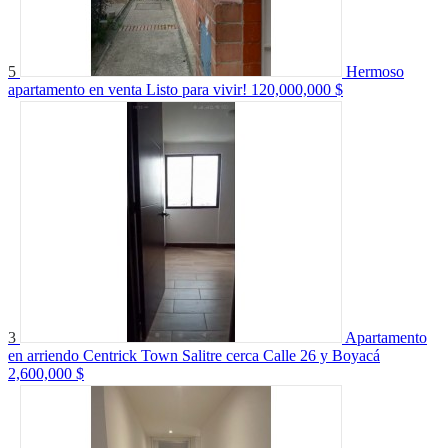
5
Hermoso
apartamento en venta Listo para vivir!
120,000,000 $
3
Apartamento
en arriendo Centrick Town Salitre cerca Calle 26 y Boyacá
2,600,000 $