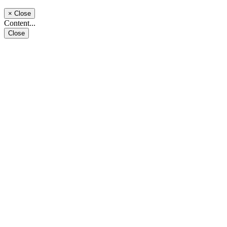
×
Close
Content...
Close