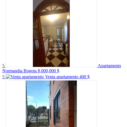
5
Apartamento
Normandia Bogota
8,000,000 $
5
Venta apartamento
400 $