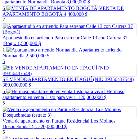
apartamento Normandía Bogotá
8,000,000 $
6
VENTA DE
APARTAMENTO BOGOTÁ
4,400,000 $
7
Apartaestudio en arriendo Para estrenar Calle 13 con Carrera 37
(Bog...
1,500,000 $
1
Apartamento arriendo
Normandia
2,500,000 $
5
SE VENDE APARTAMENTO EN ITAGÜÍ (NID 39356437548)
380,000,000 $
5
Hermoso
apartamento en venta Listo para vivir!
120,000,000 $
5
Venta de apartamento en Parque Residencial Los Molinos
Dosquebradas (...
220,000,000 $
5