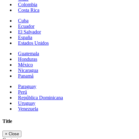
Colombia
Costa Rica
Cuba
Ecuador
El Salvador
España
Estados Unidos
Guatemala
Honduras
México
Nicaragua
Panamá
Paraguay
Perú
República Dominicana
Uruguay
Venezuela
Title
×
Close