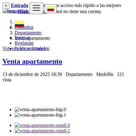
Entrada
para obtener un acceso más rápido a las mejores
×
ofertas.
Haga clic aquí
si usted no tiene una cuenta.
Colombia
Departamento
Ingresar
Venta apartamento
Regístrate
Volver a los resultados
Publicar Inmueble
Venta apartamento
13 de diciembre de 2025 18:39
Departamento
Medellín
121
vista
400 $