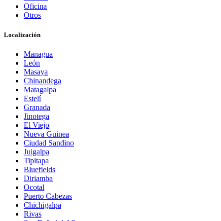
Oficina
Otros
Localización
Managua
León
Masaya
Chinandega
Matagalpa
Estelí
Granada
Jinotega
El Viejo
Nueva Guinea
Ciudad Sandino
Juigalpa
Tipitapa
Bluefields
Diriamba
Ocotal
Puerto Cabezas
Chichigalpa
Rivas