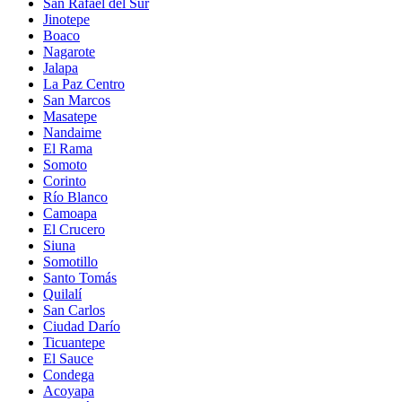
San Rafael del Sur
Jinotepe
Boaco
Nagarote
Jalapa
La Paz Centro
San Marcos
Masatepe
Nandaime
El Rama
Somoto
Corinto
Río Blanco
Camoapa
El Crucero
Siuna
Somotillo
Santo Tomás
Quilalí
San Carlos
Ciudad Darío
Ticuantepe
El Sauce
Condega
Acoyapa