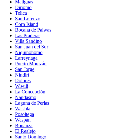
Matiguás
Diriomo
Telica
San Lorenzo
Corn Island
Bocana de Paiwas
Las Praderas
Villa Sandino
San Juan del Sur
Niquinohomo
Larreynaga
Puerto Morazán
San Jorge
Nindirí
Dolores
Wiwilí
La Concepción
Nandasmo
Laguna de Perlas
Waslala
Posoltega
Waspán
Bonanza
El Realejo
Santo Domingo