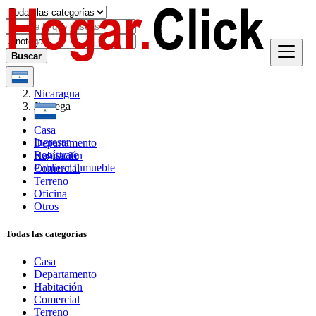
Buscar
Nicaragua
Jinotega
Casa
Ingresar
Departamento
Regístrate
Habitación
Publicar Inmueble
Comercial
Terreno
Oficina
Otros
Todas las categorías
Casa
Departamento
Habitación
Comercial
Terreno