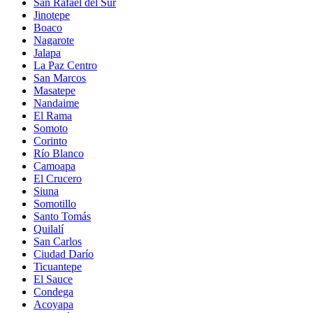
San Rafael del Sur
Jinotepe
Boaco
Nagarote
Jalapa
La Paz Centro
San Marcos
Masatepe
Nandaime
El Rama
Somoto
Corinto
Río Blanco
Camoapa
El Crucero
Siuna
Somotillo
Santo Tomás
Quilalí
San Carlos
Ciudad Darío
Ticuantepe
El Sauce
Condega
Acoyapa