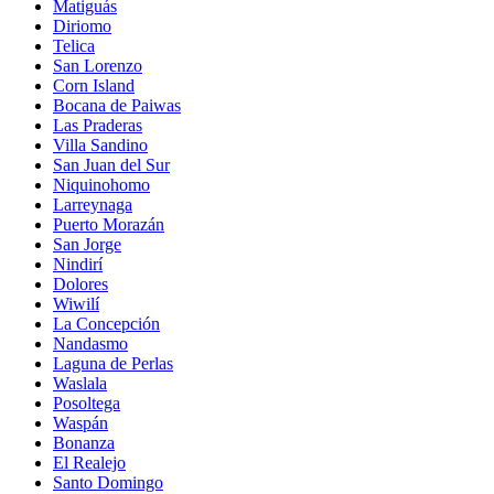
Matiguás
Diriomo
Telica
San Lorenzo
Corn Island
Bocana de Paiwas
Las Praderas
Villa Sandino
San Juan del Sur
Niquinohomo
Larreynaga
Puerto Morazán
San Jorge
Nindirí
Dolores
Wiwilí
La Concepción
Nandasmo
Laguna de Perlas
Waslala
Posoltega
Waspán
Bonanza
El Realejo
Santo Domingo