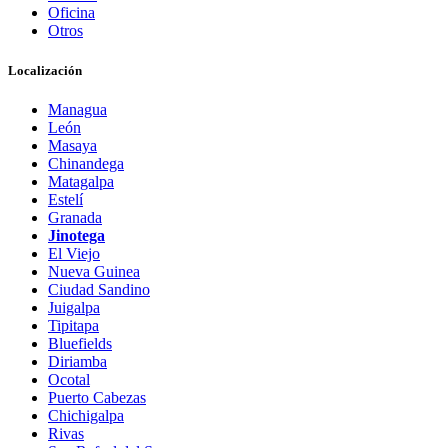
Oficina
Otros
Localización
Managua
León
Masaya
Chinandega
Matagalpa
Estelí
Granada
Jinotega
El Viejo
Nueva Guinea
Ciudad Sandino
Juigalpa
Tipitapa
Bluefields
Diriamba
Ocotal
Puerto Cabezas
Chichigalpa
Rivas