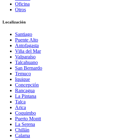
Oficina
Otros
Localización
Santiago
Puente Alto
Antofagasta
Viña del Mar
Valparaíso
Talcahuano
San Bernardo
Temuco
Iquique
Concepción
Rancagua
La Pintana
Talca
Arica
Coquimbo
Puerto Montt
La Serena
Chillán
Calama