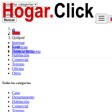
Buscar
Chile
Quilpué
Ingresar
Casa
Regístrate
Departamento
Publicar Inmueble
Habitación
Comercial
Terreno
Oficina
Otros
Todas las categorías
Casa
Departamento
Habitación
Comercial
Terreno