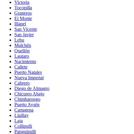
Victoria
Tocopilla
Graneros
El Monte
Illapel
San Vicente
San Javier
Lebu
Mulchén
Quellón
Lautaro
Nacimiento
Cañete
Puerto Natales
Nueva Imperial
Cabrero
Diego de Almagro
Chicureo Abajo
Chimbarongo
Puerto Aysén
Cartagena
Llaillay
Laja
Collipulli
Panguipulli