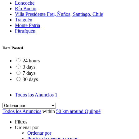
Loncoche
Río Bueno
Villa Presidente Frei, Ñuñoa, Santiago, Chile
Traiguén
Monte Patria
Pitrufquén
Date Posted
24 hours
3 days
7 days
30 days
Todos los Anuncios
1
Todos los Anuncios
within
50 km around Quilpué
Filtros
Ordenar por
Ordenar por
Precio: de menor a mayor