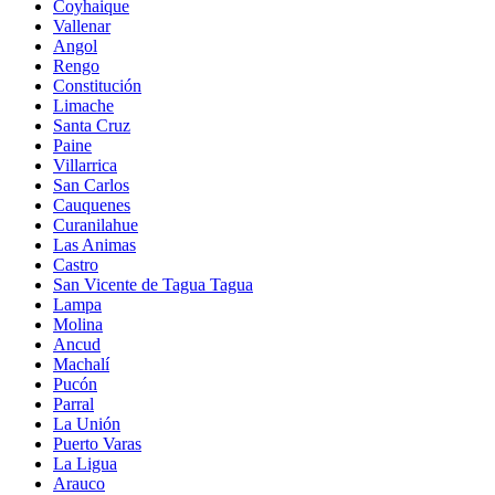
Coyhaique
Vallenar
Angol
Rengo
Constitución
Limache
Santa Cruz
Paine
Villarrica
San Carlos
Cauquenes
Curanilahue
Las Animas
Castro
San Vicente de Tagua Tagua
Lampa
Molina
Ancud
Machalí
Pucón
Parral
La Unión
Puerto Varas
La Ligua
Arauco