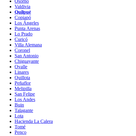
Osorno
Valdivia
Quilpué
Copiapó
Los Ángeles
Punta Arenas
Lo Prado
Curicó
Villa Alemana
Coronel
San Antonio
Chiguayante
Ovalle
Linares
Quillota
Peñaflor
Melipilla
San Felipe
Los Andes
Buin
Talagante
Lota
Hacienda La Calera
Tomé
Penco