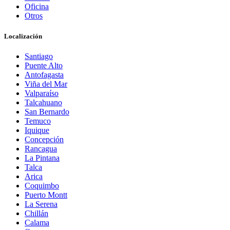
Oficina
Otros
Localización
Santiago
Puente Alto
Antofagasta
Viña del Mar
Valparaíso
Talcahuano
San Bernardo
Temuco
Iquique
Concepción
Rancagua
La Pintana
Talca
Arica
Coquimbo
Puerto Montt
La Serena
Chillán
Calama