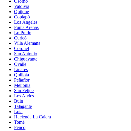
Osorno
Valdivia
Quilpué
Copiapó
Los Ángeles
Punta Arenas
Lo Prado
Curicó
Villa Alemana
Coronel
San Antonio
Chiguayante
Ovalle
Linares
Quillota
Peñaflor
Melipilla
San Felipe
Los Andes
Buin
Talagante
Lota
Hacienda La Calera
Tomé
Penco