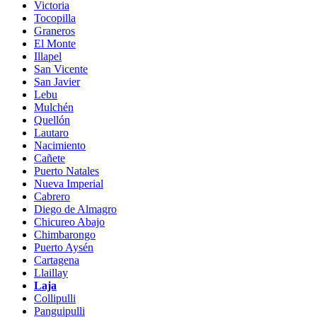
Victoria
Tocopilla
Graneros
El Monte
Illapel
San Vicente
San Javier
Lebu
Mulchén
Quellón
Lautaro
Nacimiento
Cañete
Puerto Natales
Nueva Imperial
Cabrero
Diego de Almagro
Chicureo Abajo
Chimbarongo
Puerto Aysén
Cartagena
Llaillay
Laja
Collipulli
Panguipulli