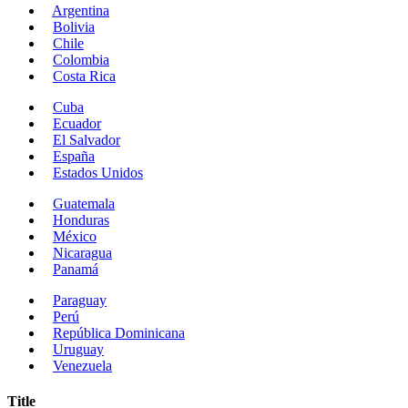
Argentina
Bolivia
Chile
Colombia
Costa Rica
Cuba
Ecuador
El Salvador
España
Estados Unidos
Guatemala
Honduras
México
Nicaragua
Panamá
Paraguay
Perú
República Dominicana
Uruguay
Venezuela
Title