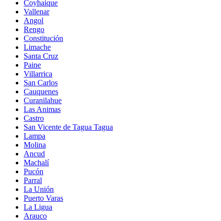
Coyhaique
Vallenar
Angol
Rengo
Constitución
Limache
Santa Cruz
Paine
Villarrica
San Carlos
Cauquenes
Curanilahue
Las Animas
Castro
San Vicente de Tagua Tagua
Lampa
Molina
Ancud
Machalí
Pucón
Parral
La Unión
Puerto Varas
La Ligua
Arauco