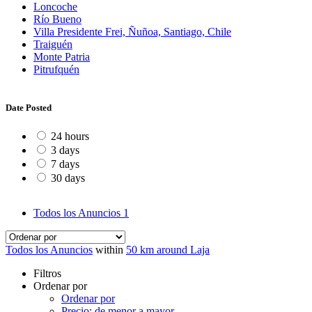
Loncoche
Río Bueno
Villa Presidente Frei, Ñuñoa, Santiago, Chile
Traiguén
Monte Patria
Pitrufquén
Date Posted
24 hours
3 days
7 days
30 days
Todos los Anuncios
1
Todos los Anuncios
within
50 km around Laja
Filtros
Ordenar por
Ordenar por
Precio: de menor a mayor