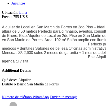
Anuncio
Ubicación:
Lima
Precio:
755 US $
Alquiler de Local en San Martin de Porres en 2do Piso – Idea
altura de 3.50 metros Perfecto para gimnasio, eventos, consult
de Enero. Este Alquiler de Local en 2do Piso en San Martin de 
en San Martin de Porres: Área: 102 m² Salón amplio con ilum
________________________________________ Perfecto para: G
médicos y dentales Salones de belleza Oficinas administra
Mensual: S/. 2,600 soles 2 meses de garantía + 1 mes de adel
________________________________________ Este Alquiler d
agenda tu visita.
Additional Details
Qué desea
Alquiler
Distrito o Barrio
San Martín de Porres
Número de teléfono
WhatsApp
Enviar un mensaje