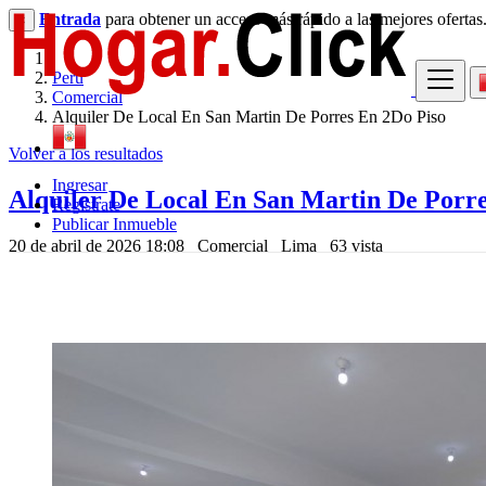
Entrada
para obtener un acceso más rápido a las mejores ofertas
×
Perú
Comercial
Alquiler De Local En San Martin De Porres En 2Do Piso
Volver a los resultados
Ingresar
Alquiler De Local En San Martin De Porre
Regístrate
Publicar Inmueble
20 de abril de 2026 18:08
Comercial
Lima
63 vista
755 US $