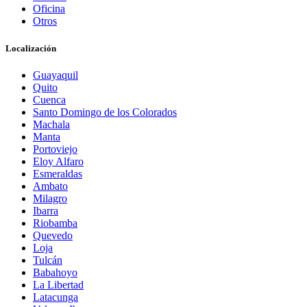
Oficina
Otros
Localización
Guayaquil
Quito
Cuenca
Santo Domingo de los Colorados
Machala
Manta
Portoviejo
Eloy Alfaro
Esmeraldas
Ambato
Milagro
Ibarra
Riobamba
Quevedo
Loja
Tulcán
Babahoyo
La Libertad
Latacunga