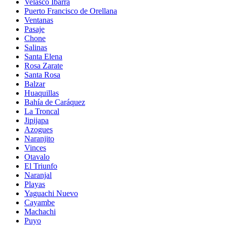
Velasco Ibarra
Puerto Francisco de Orellana
Ventanas
Pasaje
Chone
Salinas
Santa Elena
Rosa Zarate
Santa Rosa
Balzar
Huaquillas
Bahía de Caráquez
La Troncal
Jipijapa
Azogues
Naranjito
Vinces
Otavalo
El Triunfo
Naranjal
Playas
Yaguachi Nuevo
Cayambe
Machachi
Puyo