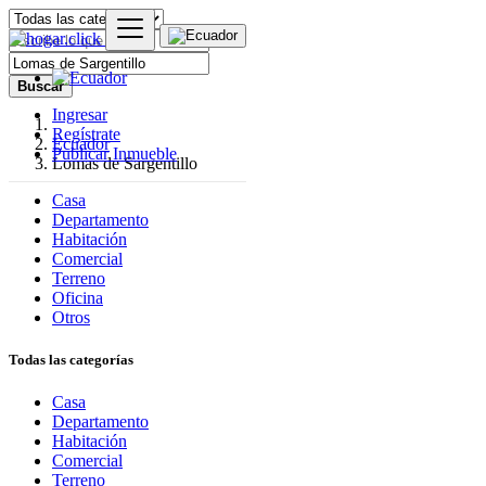
Buscar
Ingresar
Regístrate
Ecuador
Publicar Inmueble
Lomas de Sargentillo
Casa
Departamento
Habitación
Comercial
Terreno
Oficina
Otros
Todas las categorías
Casa
Departamento
Habitación
Comercial
Terreno