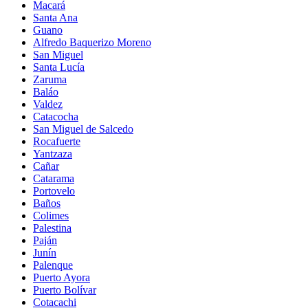
Macará
Santa Ana
Guano
Alfredo Baquerizo Moreno
San Miguel
Santa Lucía
Zaruma
Baláo
Valdez
Catacocha
San Miguel de Salcedo
Rocafuerte
Yantzaza
Cañar
Catarama
Portovelo
Baños
Colimes
Palestina
Paján
Junín
Palenque
Puerto Ayora
Puerto Bolívar
Cotacachi