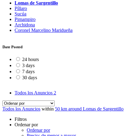
Lomas de Sargentillo
Píllaro
Sucúa
Pimampiro
Archidona
Coronel Marcelino Maridueña
Date Posted
24 hours
3 days
7 days
30 days
Todos los Anuncios
2
Todos los Anuncios
within
50 km around Lomas de Sargentillo
Filtros
Ordenar por
Ordenar por
Precio: de menor a mayor