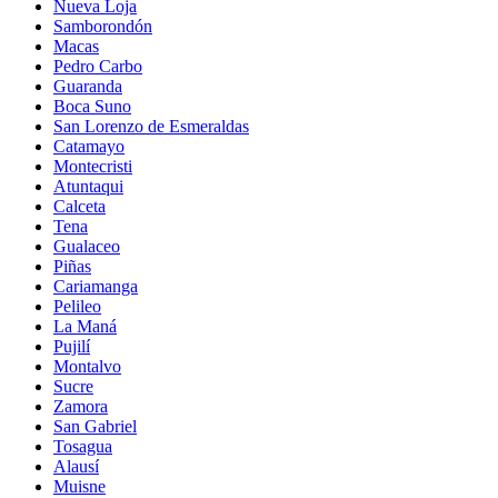
Nueva Loja
Samborondón
Macas
Pedro Carbo
Guaranda
Boca Suno
San Lorenzo de Esmeraldas
Catamayo
Montecristi
Atuntaqui
Calceta
Tena
Gualaceo
Piñas
Cariamanga
Pelileo
La Maná
Pujilí
Montalvo
Sucre
Zamora
San Gabriel
Tosagua
Alausí
Muisne