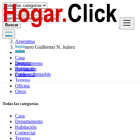
Buscar
Argentina
Ingeniero Guillermo N. Juárez
Casa
Ingresar
Departamento
Regístrate
Habitación
Publicar Inmueble
Comercial
Terreno
Oficina
Otros
Todas las categorías
Casa
Departamento
Habitación
Comercial
Terreno