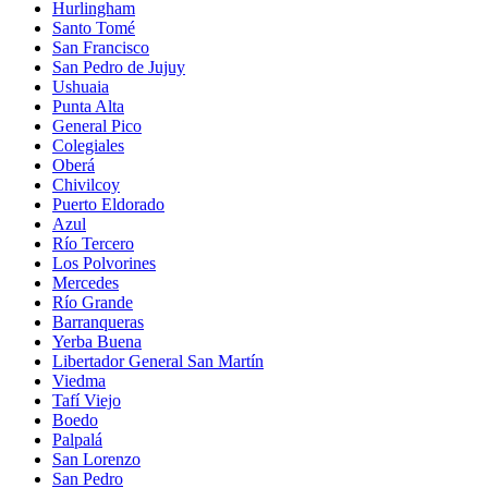
Hurlingham
Santo Tomé
San Francisco
San Pedro de Jujuy
Ushuaia
Punta Alta
General Pico
Colegiales
Oberá
Chivilcoy
Puerto Eldorado
Azul
Río Tercero
Los Polvorines
Mercedes
Río Grande
Barranqueras
Yerba Buena
Libertador General San Martín
Viedma
Tafí Viejo
Boedo
Palpalá
San Lorenzo
San Pedro