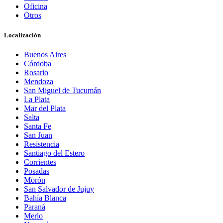
Oficina
Otros
Localización
Buenos Aires
Córdoba
Rosario
Mendoza
San Miguel de Tucumán
La Plata
Mar del Plata
Salta
Santa Fe
San Juan
Resistencia
Santiago del Estero
Corrientes
Posadas
Morón
San Salvador de Jujuy
Bahía Blanca
Paraná
Merlo