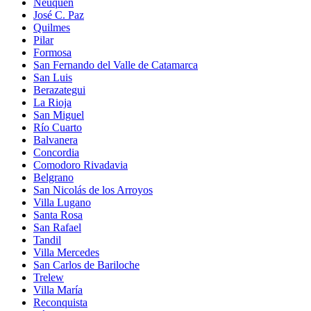
Neuquén
José C. Paz
Quilmes
Pilar
Formosa
San Fernando del Valle de Catamarca
San Luis
Berazategui
La Rioja
San Miguel
Río Cuarto
Balvanera
Concordia
Comodoro Rivadavia
Belgrano
San Nicolás de los Arroyos
Villa Lugano
Santa Rosa
San Rafael
Tandil
Villa Mercedes
San Carlos de Bariloche
Trelew
Villa María
Reconquista