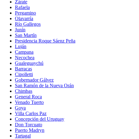
Zárate
Rafaela
Pergamino
Olavarría
Río Gallegos
Junín
San Martín
Presidencia Roque Sáenz Peña
Luján
Campana
Necochea
Gualeguaychú
Barracas
Cipolletti
Gobernador Gálvez
San Ramón de la Nueva Orán
Chimbas
General Roca
Venado Tuerto
Goya
Villa Carlos Paz
Concepción del Uruguay
Don Torcuato
Puerto Madryn
Tartagal