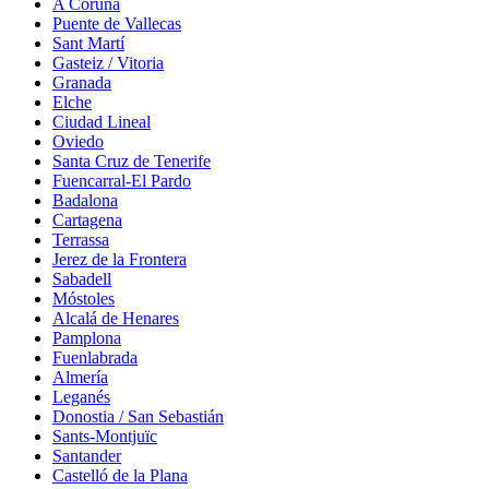
A Coruña
Puente de Vallecas
Sant Martí
Gasteiz / Vitoria
Granada
Elche
Ciudad Lineal
Oviedo
Santa Cruz de Tenerife
Fuencarral-El Pardo
Badalona
Cartagena
Terrassa
Jerez de la Frontera
Sabadell
Móstoles
Alcalá de Henares
Pamplona
Fuenlabrada
Almería
Leganés
Donostia / San Sebastián
Sants-Montjuïc
Santander
Castelló de la Plana