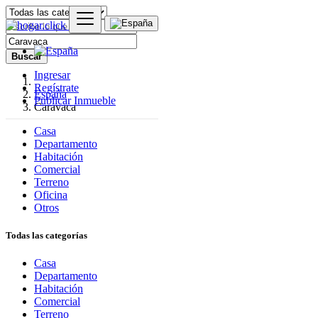
Buscar
Ingresar
Regístrate
España
Publicar Inmueble
Caravaca
Casa
Departamento
Habitación
Comercial
Terreno
Oficina
Otros
Todas las categorías
Casa
Departamento
Habitación
Comercial
Terreno