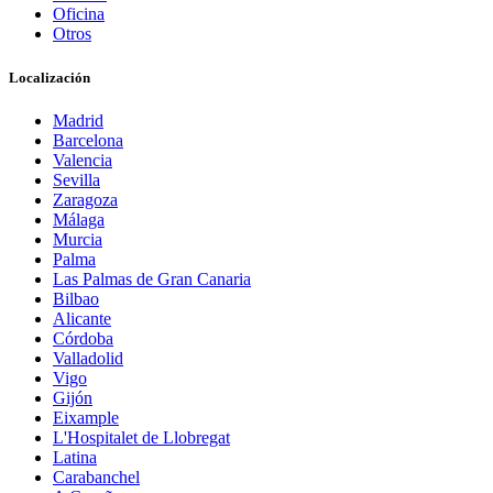
Oficina
Otros
Localización
Madrid
Barcelona
Valencia
Sevilla
Zaragoza
Málaga
Murcia
Palma
Las Palmas de Gran Canaria
Bilbao
Alicante
Córdoba
Valladolid
Vigo
Gijón
Eixample
L'Hospitalet de Llobregat
Latina
Carabanchel