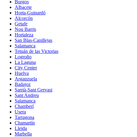
Burgos
Albacete
Horta-Guinardó
Alcorcón
Getafe
Nou Barris
Hortaleza
San Blas-Canillejas
Salamanca
Tetuán de las Victorias
Logroño
La Laguna
City Center
Huelva
Arganzuela
Badajoz
Sarrià-Sant Gervasi
Sant Andreu
Salamanca
Chamberí
Usera
Tarragona
Chamartín
Lleida
Marbella