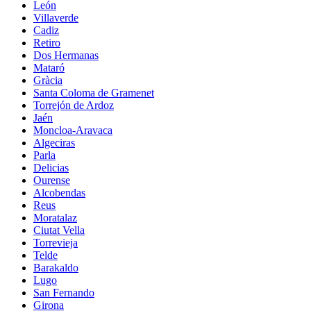
León
Villaverde
Cadiz
Retiro
Dos Hermanas
Mataró
Gràcia
Santa Coloma de Gramenet
Torrejón de Ardoz
Jaén
Moncloa-Aravaca
Algeciras
Parla
Delicias
Ourense
Alcobendas
Reus
Moratalaz
Ciutat Vella
Torrevieja
Telde
Barakaldo
Lugo
San Fernando
Girona