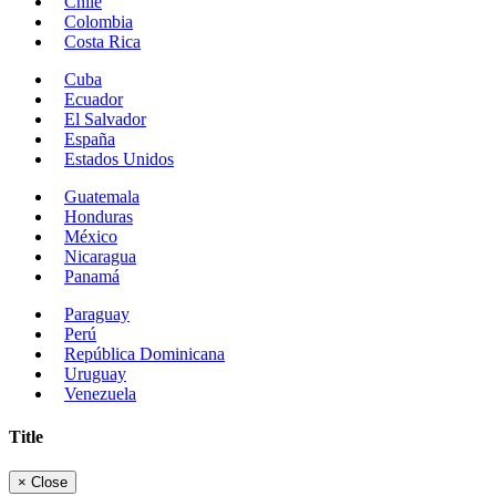
Chile
Colombia
Costa Rica
Cuba
Ecuador
El Salvador
España
Estados Unidos
Guatemala
Honduras
México
Nicaragua
Panamá
Paraguay
Perú
República Dominicana
Uruguay
Venezuela
Title
×
Close