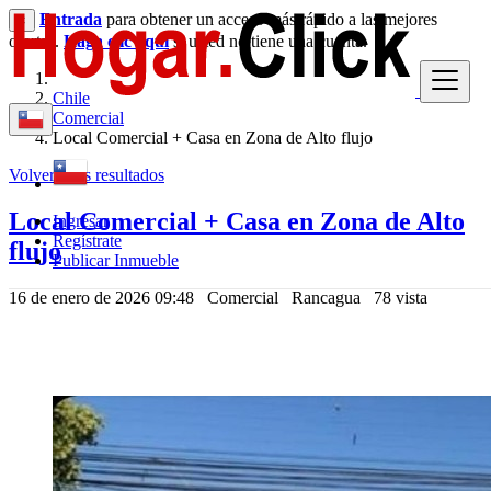
Entrada
para obtener un acceso más rápido a las mejores
×
ofertas.
Haga clic aquí
si usted no tiene una cuenta.
Chile
Comercial
Local Comercial + Casa en Zona de Alto flujo
Volver a los resultados
Local Comercial + Casa en Zona de Alto
Ingresar
Regístrate
flujo
Publicar Inmueble
16 de enero de 2026 09:48
Comercial
Rancagua
78 vista
581,462,766 $