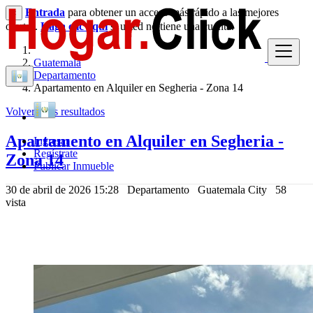
Entrada
para obtener un acceso más rápido a las mejores
×
ofertas.
Haga clic aquí
si usted no tiene una cuenta.
Guatemala
Departamento
Apartamento en Alquiler en Segheria - Zona 14
Volver a los resultados
Apartamento en Alquiler en Segheria -
Ingresar
Regístrate
Zona 14
Publicar Inmueble
30 de abril de 2026 15:28
Departamento
Guatemala City
58
vista
11,127 Q