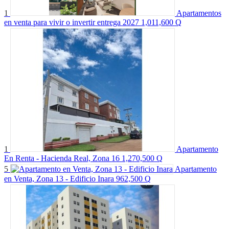
1
Apartamentos
en venta para vivir o invertir entrega 2027
1,011,600 Q
1
Apartamento
En Renta - Hacienda Real, Zona 16
1,270,500 Q
5
Apartamento
en Venta, Zona 13 - Edificio Inara
962,500 Q