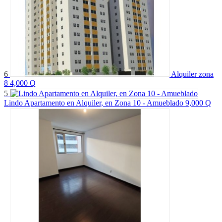
6
Alquiler zona
8
4,000 Q
5
Lindo Apartamento en Alquiler, en Zona 10 - Amueblado
9,000 Q