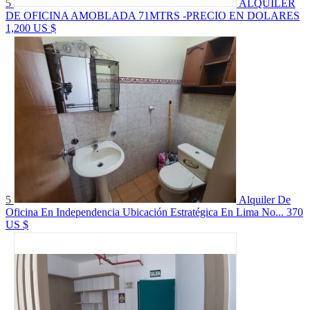
5
ALQUILER
DE OFICINA AMOBLADA 71MTRS -PRECIO EN DOLARES
1,200 US $
5
Alquiler De
Oficina En Independencia Ubicación Estratégica En Lima No...
370
US $