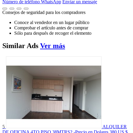
Número de teléfono
WhatsApp
Enviar un mensaje
Consejos de seguridad para los compradores
Conoce al vendedor en un lugar público
Comprobar el artículo antes de comprar
Sólo para después de recoger el elemento
Similar
Ads
Ver más
5
ALQUILER
DE OFICINA 4TO PISO 38MTRS2 -Precio en Dolares
380 US $