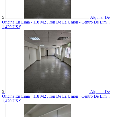
5
Alquiler De
Oficina En Lima - 118 M2 Jiron De La Union - Centro De Lim...
1,420 US $
5
Alquiler De
Oficina En Lima - 118 M2 Jiron De La Union - Centro De Lim...
1,420 US $