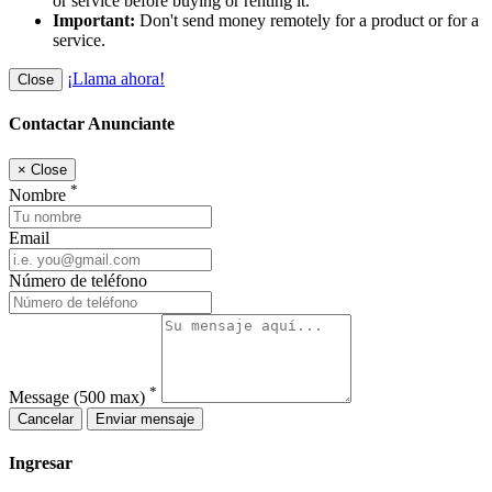
or service before buying or renting it.
Important:
Don't send money remotely for a product or for a
service.
¡Llama ahora!
Close
Contactar Anunciante
×
Close
*
Nombre
Email
Número de teléfono
*
Message
(500 max)
Cancelar
Enviar mensaje
Ingresar