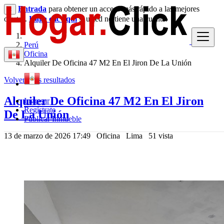
Entrada
para obtener un acceso más rápido a las mejores
×
ofertas.
Haga clic aquí
si usted no tiene una cuenta.
Perú
Oficina
Alquiler De Oficina 47 M2 En El Jiron De La Unión
Volver a los resultados
Alquiler De Oficina 47 M2 En El Jiron
Ingresar
Regístrate
De La Unión
Publicar Inmueble
13 de marzo de 2026 17:49
Oficina
Lima
51 vista
560 US $