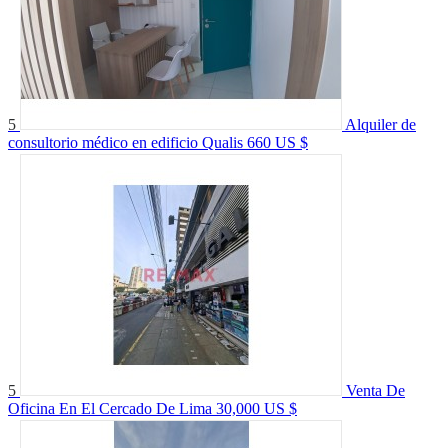
5
Alquiler de
consultorio médico en edificio Qualis
660 US $
5
Venta De
Oficina En El Cercado De Lima
30,000 US $