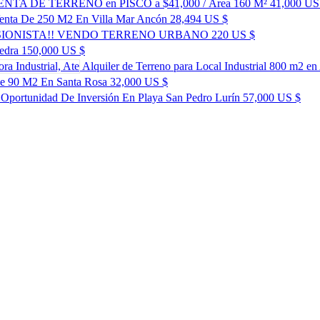
NTA DE TERRENO en PISCO a $41,000 / Área 160 M²
41,000 US
enta De 250 M2 En Villa Mar Ancón
28,494 US $
SIONISTA!! VENDO TERRENO URBANO
220 US $
edra
150,000 US $
Alquiler de Terreno para Local Industrial 800 m2 en 
De 90 M2 En Santa Rosa
32,000 US $
Oportunidad De Inversión En Playa San Pedro Lurín
57,000 US $