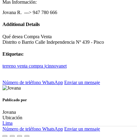
Mas Información:
Jovana R. ---> 947 780 666
Additional Details
Qué desea
Compra Venta
Distrito o Barrio
Calle Independencia Nº 439 - Pisco
Etiquetas:
terreno
venta
compra
jcinnovanet
Número de teléfono
WhatsApp
Enviar un mensaje
Publicado por
Jovana
Ubicación
Lima
Número de teléfono
WhatsApp
Enviar un mensaje