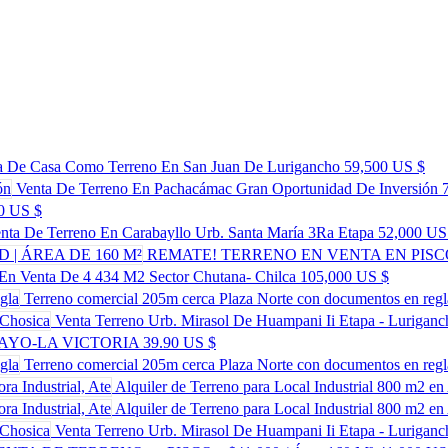
a De Casa Como Terreno En San Juan De Lurigancho
59,500 US $
Venta De Terreno En Pachacámac Gran Oportunidad De Inversión
0 US $
nta De Terreno En Carabayllo Urb. Santa María 3Ra Etapa
52,000 US
REMATE! TERRENO EN VENTA EN PISCO A
 En Venta De 4 434 M2 Sector Chutana- Chilca
105,000 US $
Terreno comercial 205m cerca Plaza Norte con documentos en regl
Venta Terreno Urb. Mirasol De Huampani Ii Etapa - Lurigan
AYO-LA VICTORIA
39.90 US $
Terreno comercial 205m cerca Plaza Norte con documentos en regl
Alquiler de Terreno para Local Industrial 800 m2 en 
Alquiler de Terreno para Local Industrial 800 m2 en 
Venta Terreno Urb. Mirasol De Huampani Ii Etapa - Lurigan