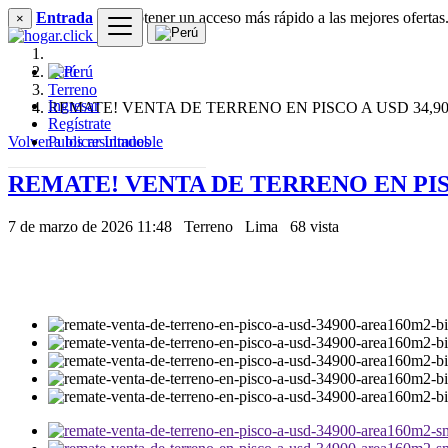
Entrada
para obtener un acceso más rápido a las mejores ofertas
×
Perú
Terreno
Ingresar
REMATE! VENTA DE TERRENO EN PISCO A USD 34,900
Regístrate
Volver a los resultados
Publicar Inmueble
REMATE! VENTA DE TERRENO EN PISCO
7 de marzo de 2026 11:48
Terreno
Lima
68 vista
34,900 US $