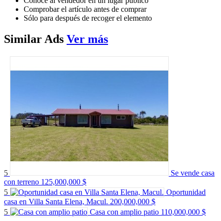
Conoce al vendedor en un lugar público
Comprobar el artículo antes de comprar
Sólo para después de recoger el elemento
Similar
Ads
Ver más
5
Se vende casa
con terreno
125,000,000 $
5
Oportunidad
casa en Villa Santa Elena, Macul.
200,000,000 $
5
Casa con amplio patio
110,000,000 $