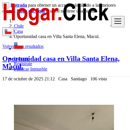
Entrada
para obtener un acceso más rápido a las mejores
×
ofertas.
Haga clic aquí
si usted no tiene una cuenta.
Chile
Casa
Oportunidad casa en Villa Santa Elena, Macul.
Volver a los resultados
Oportunidad casa en Villa Santa Elena,
Ingresar
Regístrate
Macul.
Publicar Inmueble
17 de octubre de 2025 21:12
Casa
Santiago
106 vista
200,000,000 $