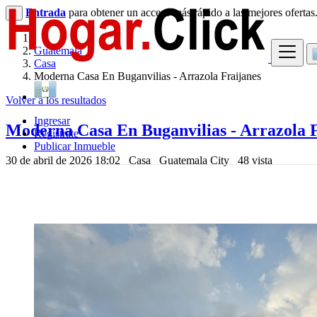
Entrada
para obtener un acceso más rápido a las mejores ofertas
×
Guatemala
Casa
Moderna Casa En Buganvilias - Arrazola Fraijanes
Volver a los resultados
Ingresar
Moderna Casa En Buganvilias - Arrazola F
Regístrate
Publicar Inmueble
30 de abril de 2026 18:02
Casa
Guatemala City
48 vista
2,233,000 Q