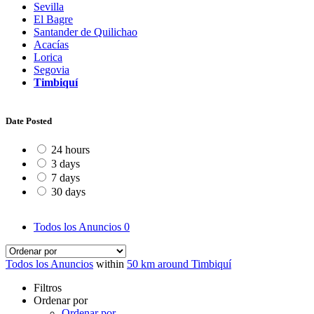
Sevilla
El Bagre
Santander de Quilichao
Acacías
Lorica
Segovia
Timbiquí
Date Posted
24 hours
3 days
7 days
30 days
Todos los Anuncios
0
Todos los Anuncios
within
50 km around Timbiquí
Filtros
Ordenar por
Ordenar por