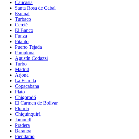
Caucasia
Santa Rosa de Cabal
Espinal
Turbaco
Cereté
El Banco
Funza
Pitalito
Puerto Tejada
Pamplona
Agustín Codazzi
Turbo
Madrid
Arjona
La Estrella
Copacabana
Plato
Chigorodó
El Carmen de Bolívar
Florida
Chiquinquirá
Jamundí
Pradera
Baranoa
Piendamo