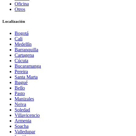
Oficina
Otros
Localización
Bogotá
Cali
Medellín
Barranquilla
Cartagena
Cúcuta
Bucaramanga
Pereira
Santa Marta
Ibagué
Bello
Pasto
Manizales
Neiva
Soledad
Villavicencio
Armenia
Soacha
Valledupar