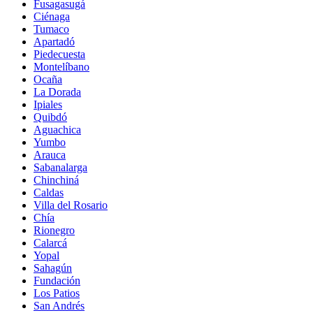
Fusagasugá
Ciénaga
Tumaco
Apartadó
Piedecuesta
Montelíbano
Ocaña
La Dorada
Ipiales
Quibdó
Aguachica
Yumbo
Arauca
Sabanalarga
Chinchiná
Caldas
Villa del Rosario
Chía
Rionegro
Calarcá
Yopal
Sahagún
Fundación
Los Patios
San Andrés