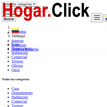
Buscar
Colombia
Timbiquí
Ingresar
Casa
Regístrate
Departamento
Publicar Inmueble
Habitación
Comercial
Terreno
Oficina
Otros
Todas las categorías
Casa
Departamento
Habitación
Comercial
Terreno