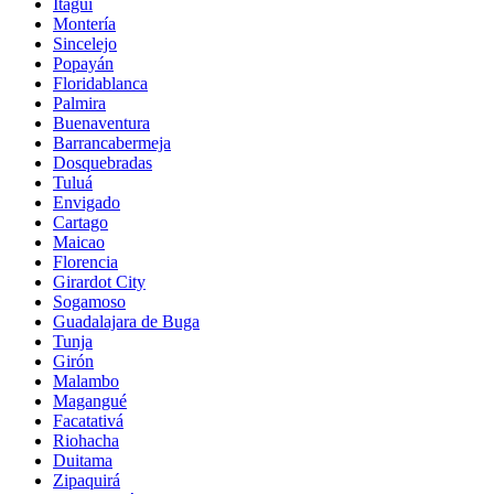
Itagüí
Montería
Sincelejo
Popayán
Floridablanca
Palmira
Buenaventura
Barrancabermeja
Dosquebradas
Tuluá
Envigado
Cartago
Maicao
Florencia
Girardot City
Sogamoso
Guadalajara de Buga
Tunja
Girón
Malambo
Magangué
Facatativá
Riohacha
Duitama
Zipaquirá