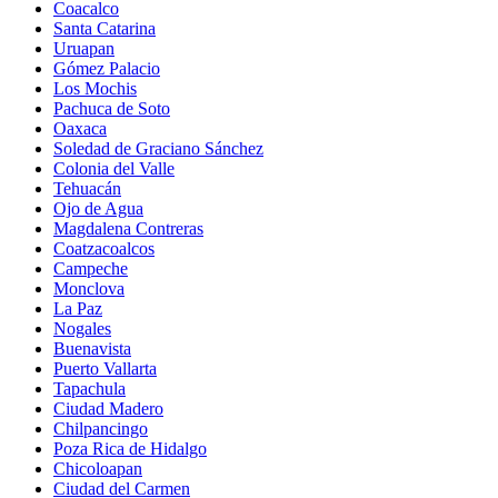
Coacalco
Santa Catarina
Uruapan
Gómez Palacio
Los Mochis
Pachuca de Soto
Oaxaca
Soledad de Graciano Sánchez
Colonia del Valle
Tehuacán
Ojo de Agua
Magdalena Contreras
Coatzacoalcos
Campeche
Monclova
La Paz
Nogales
Buenavista
Puerto Vallarta
Tapachula
Ciudad Madero
Chilpancingo
Poza Rica de Hidalgo
Chicoloapan
Ciudad del Carmen