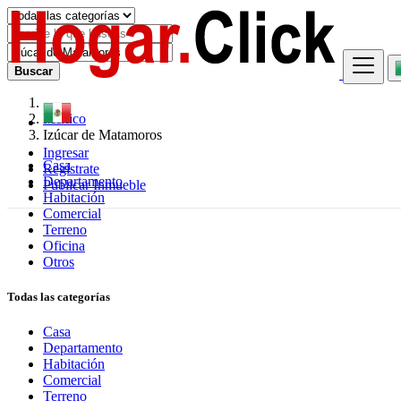
Buscar
México
Izúcar de Matamoros
Ingresar
Casa
Regístrate
Departamento
Publicar Inmueble
Habitación
Comercial
Terreno
Oficina
Otros
Todas las categorías
Casa
Departamento
Habitación
Comercial
Terreno