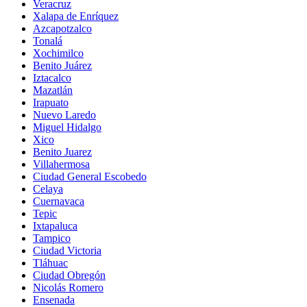
Veracruz
Xalapa de Enríquez
Azcapotzalco
Tonalá
Xochimilco
Benito Juárez
Iztacalco
Mazatlán
Irapuato
Nuevo Laredo
Miguel Hidalgo
Xico
Benito Juarez
Villahermosa
Ciudad General Escobedo
Celaya
Cuernavaca
Tepic
Ixtapaluca
Tampico
Ciudad Victoria
Tláhuac
Ciudad Obregón
Nicolás Romero
Ensenada