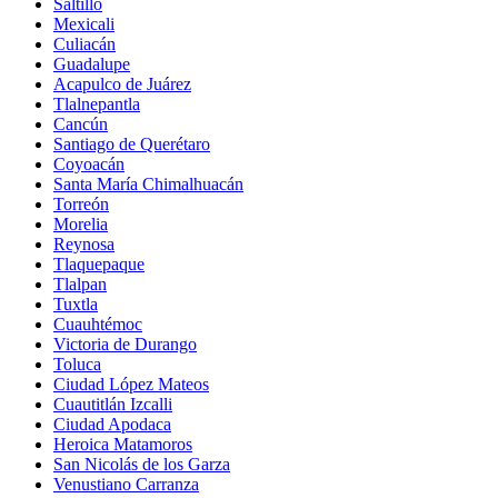
Saltillo
Mexicali
Culiacán
Guadalupe
Acapulco de Juárez
Tlalnepantla
Cancún
Santiago de Querétaro
Coyoacán
Santa María Chimalhuacán
Torreón
Morelia
Reynosa
Tlaquepaque
Tlalpan
Tuxtla
Cuauhtémoc
Victoria de Durango
Toluca
Ciudad López Mateos
Cuautitlán Izcalli
Ciudad Apodaca
Heroica Matamoros
San Nicolás de los Garza
Venustiano Carranza