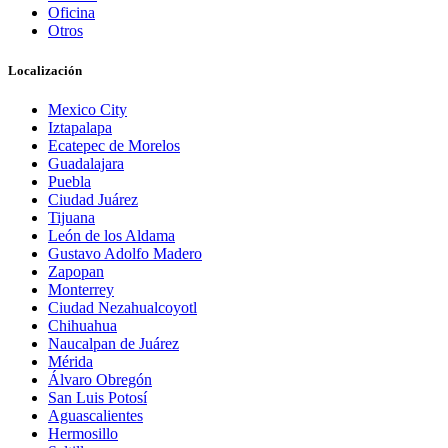
Oficina
Otros
Localización
Mexico City
Iztapalapa
Ecatepec de Morelos
Guadalajara
Puebla
Ciudad Juárez
Tijuana
León de los Aldama
Gustavo Adolfo Madero
Zapopan
Monterrey
Ciudad Nezahualcoyotl
Chihuahua
Naucalpan de Juárez
Mérida
Álvaro Obregón
San Luis Potosí
Aguascalientes
Hermosillo