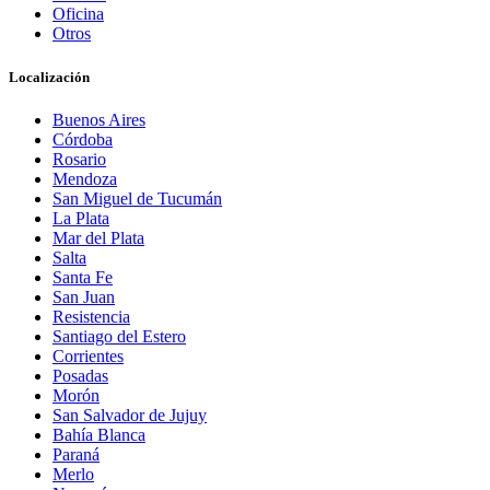
Oficina
Otros
Localización
Buenos Aires
Córdoba
Rosario
Mendoza
San Miguel de Tucumán
La Plata
Mar del Plata
Salta
Santa Fe
San Juan
Resistencia
Santiago del Estero
Corrientes
Posadas
Morón
San Salvador de Jujuy
Bahía Blanca
Paraná
Merlo