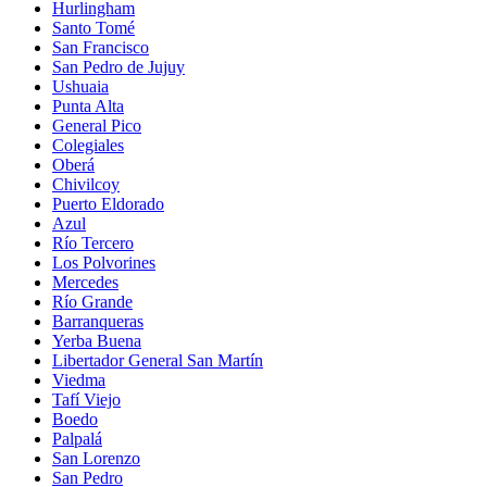
Hurlingham
Santo Tomé
San Francisco
San Pedro de Jujuy
Ushuaia
Punta Alta
General Pico
Colegiales
Oberá
Chivilcoy
Puerto Eldorado
Azul
Río Tercero
Los Polvorines
Mercedes
Río Grande
Barranqueras
Yerba Buena
Libertador General San Martín
Viedma
Tafí Viejo
Boedo
Palpalá
San Lorenzo
San Pedro