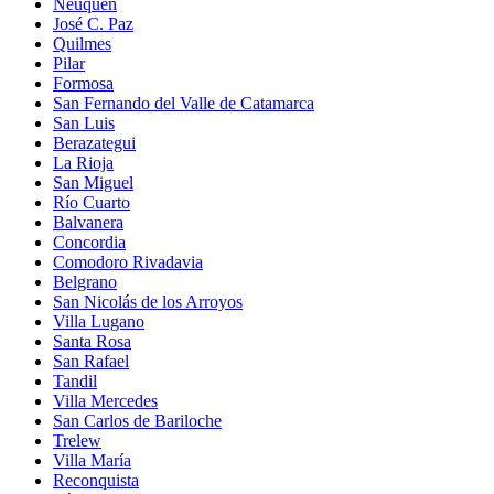
Neuquén
José C. Paz
Quilmes
Pilar
Formosa
San Fernando del Valle de Catamarca
San Luis
Berazategui
La Rioja
San Miguel
Río Cuarto
Balvanera
Concordia
Comodoro Rivadavia
Belgrano
San Nicolás de los Arroyos
Villa Lugano
Santa Rosa
San Rafael
Tandil
Villa Mercedes
San Carlos de Bariloche
Trelew
Villa María
Reconquista