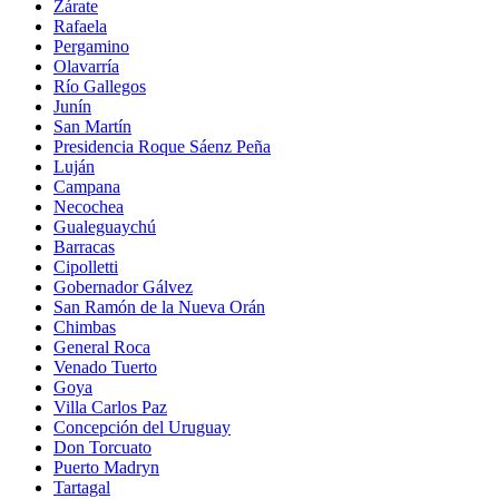
Zárate
Rafaela
Pergamino
Olavarría
Río Gallegos
Junín
San Martín
Presidencia Roque Sáenz Peña
Luján
Campana
Necochea
Gualeguaychú
Barracas
Cipolletti
Gobernador Gálvez
San Ramón de la Nueva Orán
Chimbas
General Roca
Venado Tuerto
Goya
Villa Carlos Paz
Concepción del Uruguay
Don Torcuato
Puerto Madryn
Tartagal