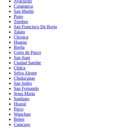
Ayacucho
Cajamarca
San Martin
Puno
Tumbes
San Francisco De Borja
Talara
Chosica
Huaraz
Breña
Cerro de Pasco
San Juan
Ciudad Satelite
Chilca
Selva Alegre
Chulucanas
San Isidro
San Fernando
Jesus Maria
Santiago
Huaral
Pisco
Wanchaq
Belen
Catacaos