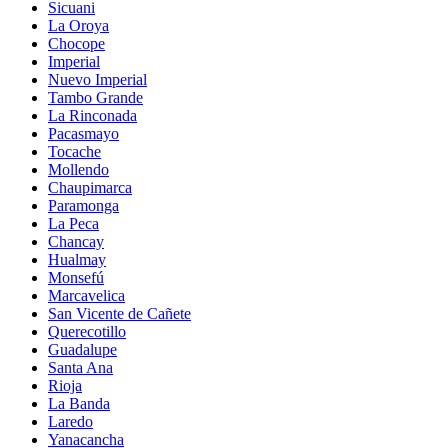
Sicuani
La Oroya
Chocope
Imperial
Nuevo Imperial
Tambo Grande
La Rinconada
Pacasmayo
Tocache
Mollendo
Chaupimarca
Paramonga
La Peca
Chancay
Hualmay
Monsefú
Marcavelica
San Vicente de Cañete
Querecotillo
Guadalupe
Santa Ana
Rioja
La Banda
Laredo
Yanacancha