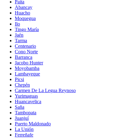
Paita
Abancay
Huacho
Moquegua
Ilo
Tingo María
Jaén
Tarma
Centenario
Cono Norte
Barranca
Jacobo Hunter
Moyobamba
Lambayeque
Picsi
Chepén
Carmen De La Legua Reynoso
Yurimaguas
Huancavelica
Saña
Tambopata
Juanjuí
Puerto Maldonado
La Unión
Ferreñafe