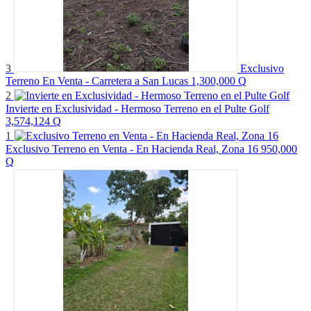
3
Exclusivo
Terreno En Venta - Carretera a San Lucas
1,300,000 Q
2
Invierte en Exclusividad - Hermoso Terreno en el Pulte Golf
3,574,124 Q
1
Exclusivo Terreno en Venta - En Hacienda Real, Zona 16
950,000
Q