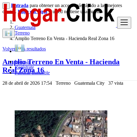
Entrada
para obtener un acceso más rápido a las mejores
×
ofertas.
Haga clic aquí
si usted no tiene una cuenta.
Guatemala
Terreno
Amplio Terreno En Venta - Hacienda Real Zona 16
Volver a los resultados
Amplio Terreno En Venta - Hacienda
Ingresar
Regístrate
Real Zona 16
Publicar Inmueble
28 de abril de 2026 17:54
Terreno
Guatemala City
37 vista
1,501,500 Q