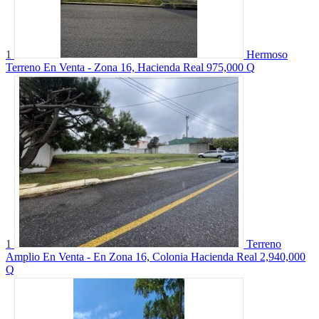
1
Hermoso
Terreno En Venta - Zona 16, Hacienda Real
975,000 Q
1
Terreno
Amplio En Venta - En Zona 16, Colonia Hacienda Real
2,940,000
Q