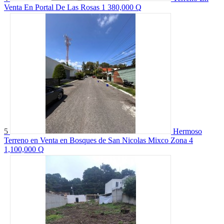
Venta En Portal De Las Rosas 1
380,000 Q
5
Hermoso
Terreno en Venta en Bosques de San Nicolas Mixco Zona 4
1,100,000 Q