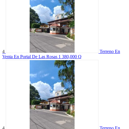
4
Terreno En
Venta En Portal De Las Rosas 1
380,000 Q
4
Terreno En