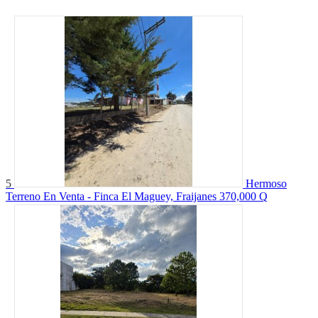
5
Hermoso
Terreno En Venta - Finca El Maguey, Fraijanes
370,000 Q