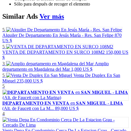
Sólo para después de recoger el elemento
Similar
Ads
Ver más
5
Alquiler De Departamento En Jesús María - Res. San Felipe
870
US $
5
VENTA DE DEPARTAMENTO EN SURCO 108M2
150,000 US
$
3
Amplio
departamento en Magdalena del Mar
1,000 US $
5
Venta De Duplex En San
Miguel
235,000 US $
5
𝐃𝐄𝐏𝐀𝐑𝐓𝐀𝐌𝐄𝐍𝐓𝐎 𝐄𝐍 𝐕𝐄𝐍𝐓𝐀 en 𝐒𝐀𝐍 𝐌𝐈𝐆𝐔𝐄𝐋 - 𝐋𝐈𝐌𝐀
(Alt. de Faucett con La M...
89,000 US $
4
Venta Depa En Condominio Cerca De La Estacion Grau - Cercado