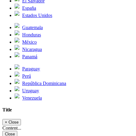
El Salvador
España
Estados Unidos
Guatemala
Honduras
México
Nicaragua
Panamá
Paraguay
Perú
República Dominicana
Uruguay
Venezuela
Title
×
Close
Content...
Close