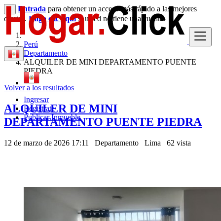
Entrada
para obtener un acceso más rápido a las mejores
×
ofertas.
Haga clic aquí
si usted no tiene una cuenta.
Perú
Departamento
ALQUILER DE MINI DEPARTAMENTO PUENTE
PIEDRA
Volver a los resultados
Ingresar
ALQUILER DE MINI
Regístrate
Publicar Inmueble
DEPARTAMENTO PUENTE PIEDRA
12 de marzo de 2026 17:11
Departamento
Lima
62 vista
150 US $